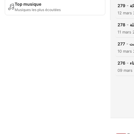
Top musique
-
279
كة
Musiques les plus écoutées
12 mars
-
278
لة
11 mars 
-
277
فت
10 mars
-
276
اء
09 mars