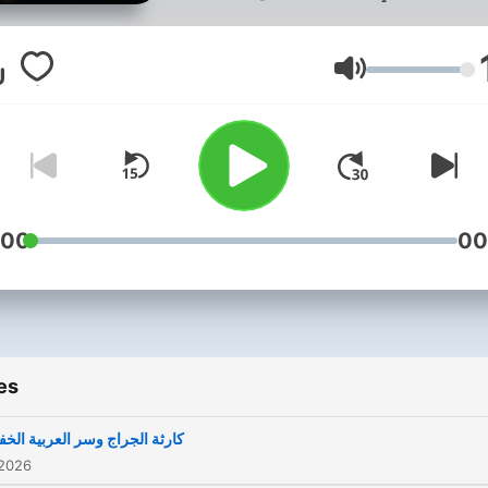
لمشوقة، بأسلوب درامي يجعلك
عيش كل لحظة وكأنك هناك. من
القضايا الغامضة، إلى الجرائم
Volume
رة، وحتى الملفات الباردة التي
حل بعد — نأخذك في رحلة داخل
عالم الجريمة بكل ما يحمله من
 وخفايا. أطفئ الأنوار… واستعد
ة من الغموض والتشويق. أهلاً بك
:00
00
في ليلة الجريمة.
مكنكم الاستماع وتحميل حلقاتنا
مجانًا على أكثر من 10 منصات
es
مختلفة:
https://linktr.ee/Crime_N
كارثة الجراج وسر العربية الخف
 2026