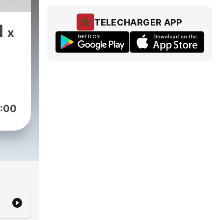
ا
ت
TELECHARGER APP
1
x
الشهي
لم تُ
أسرار
لليل
:00
ي
ight