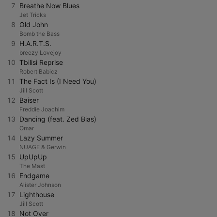
7
Breathe Now Blues
Jet Tricks
8
Old John
Bomb the Bass
9
H.A.R.T.S.
breezy Lovejoy
10
Tbilisi Reprise
Robert Babicz
11
The Fact Is (I Need You)
Jill Scott
12
Baiser
Freddie Joachim
13
Dancing (feat. Zed Bias)
Omar
14
Lazy Summer
NUAGE & Gerwin
15
UpUpUp
The Mast
16
Endgame
Alister Johnson
17
Lighthouse
Jill Scott
18
Not Over