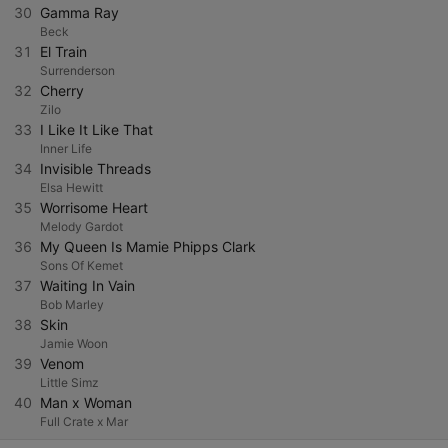
30
Gamma Ray
Beck
31
El Train
Surrenderson
32
Cherry
Zilo
33
I Like It Like That
Inner Life
34
Invisible Threads
Elsa Hewitt
35
Worrisome Heart
Melody Gardot
36
My Queen Is Mamie Phipps Clark
Sons Of Kemet
37
Waiting In Vain
Bob Marley
38
Skin
Jamie Woon
39
Venom
Little Simz
40
Man x Woman
Full Crate x Mar