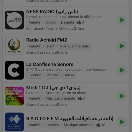
Grand Casablanca
Online
NESS RADIO (ناس راديو)
La web radio de ceux qui aiment la différence!
Variété
K-pop
Détente
3
Marrakech-Tensift-Al Haouz
Online
Radio Achkid FM2
Variété
Islam
Musique orientale
Grand Casablanca
Online
La Confiserie Sonore
24/7 Global electronic music radio from Morocco
Techno
Variété
House
Medi 1 DJ (ميدى1 دي جي)
La radio du Grand Maghreb en direct!
Variété
Musique orientale
8
Grand Casablanca
Online
R A D I O F F M إذاعة درعة تافيلالت الجهوية
Variété
Locales
Musique orientale
38