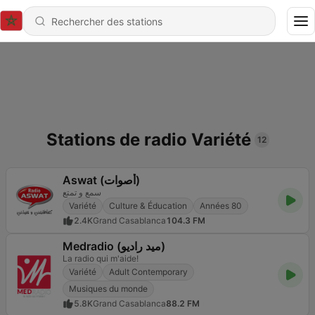
Stations de radio Variété
12
Aswat (أصوات)
سمع و تمتع
Variété
Culture & Éducation
Années 80
2.4K
Grand Casablanca
104.3 FM
Medradio (ميد راديو)
La radio qui m'aide!
Variété
Adult Contemporary
Musiques du monde
5.8K
Grand Casablanca
88.2 FM