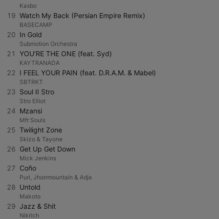
Kasbo
19
Watch My Back (Persian Empire Remix)
BASECAMP
20
In Gold
Submotion Orchestra
21
YOU'RE THE ONE (feat. Syd)
KAYTRANADA
22
I FEEL YOUR PAIN (feat. D.R.A.M. & Mabel)
SBTRKT
23
Soul II Stro
Stro Elliot
24
Mzansi
Mfr Souls
25
Twilight Zone
Skizo & Tayone
26
Get Up Get Down
Mick Jenkins
27
Coño
Puri, Jhorrmountain & Adje
28
Untold
Makoto
29
Jazz & Shit
Nikitch