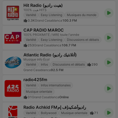
Hit Radio (هيت راديو)
هيت %100 HITS
Variété
Easy Listening
Musiques du monde
3.3K
Grand Casablanca
100.3 FM
CAP RADIO MAROC
100% PROXIMITÉ / MRE toute l'année
Variété
Easy Listening
Discussions et débats
253
Grand Casablanca
106.7 FM
Atlantic Radio (أتلانتيك راديو)
Musique info Éco!
Variété
Infos
Discussions et débats
290
Grand Casablanca
92.5 FM
radio425fm
Variété
Infos internationales
Musique orientale
31
Grand Casablanca
Online
Radio Achkid FMراديوأشكيدإف إم
Variété
Bollywood
Musique orientale
71