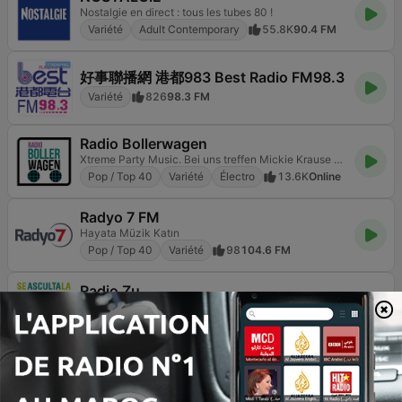
Nostalgie en direct : tous les tubes 80 !
Variété
Adult Contemporary
55.8K
90.4 FM
好事聯播網 港都983 Best Radio FM98.3
Variété
826
98.3 FM
Radio Bollerwagen
Xtreme Party Music. Bei uns treffen Mickie Krause und Peter Wackel auf AC/DC und Scooter. Viel Spaß
Pop / Top 40
Variété
Électro
13.6K
Online
Radyo 7 FM
Hayata Müzik Katın
Pop / Top 40
Variété
98
104.6 FM
Radio Zu
Hiturile se asculta la ZU
Variété
Adult Contemporary
1.2K
89.0 FM
Radio 357
The best address in the world
Rock
Jazz
Variété
13.1K
Online