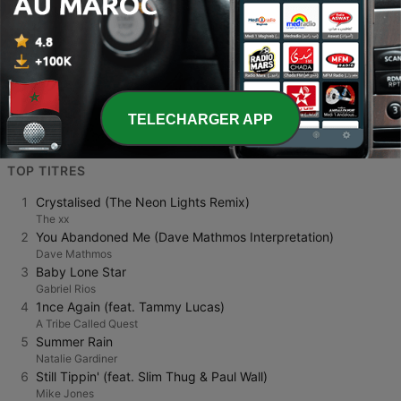
( μέντα ) Menta 88 FM
Variété
628
88.0 FM
TELECHARGER APP
TOP TITRES
1
Crystalised (The Neon Lights Remix)
The xx
2
You Abandoned Me (Dave Mathmos Interpretation)
Dave Mathmos
3
Baby Lone Star
Gabriel Rios
4
1nce Again (feat. Tammy Lucas)
A Tribe Called Quest
5
Summer Rain
Natalie Gardiner
6
Still Tippin' (feat. Slim Thug & Paul Wall)
Mike Jones