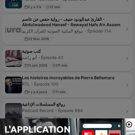
il y a 3 h
12 min
القارئ عبدالودود حنيف - رواية حفص عن عاصم -
Abdulwadood Haneef - Rewayat Hafs A'n Assem
موقع المكتبة الصوتية للقرآن الكريم - Épisode 114
22 févr. 2016
كتب صوتية
أبو راشد - Épisode 43
11 juin 2026
171 min
Les histoires incroyables de Pierre Bellemare
RTL - Épisode 100
il y a 4 jours
11 min
روائع المسلسلات الإذاعية
Podcast Record - Épisode 894
08 juil. 2026
28 min
LEGEND