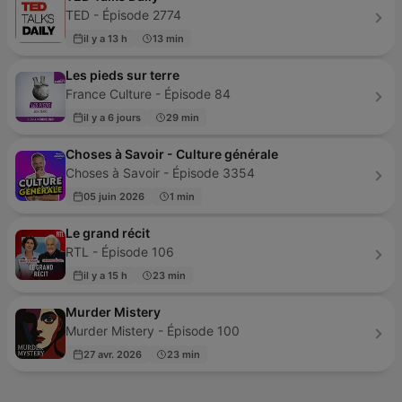
TED - Épisode 2774
il y a 13 h
13 min
Les pieds sur terre
France Culture - Épisode 84
il y a 6 jours
29 min
Choses à Savoir - Culture générale
Choses à Savoir - Épisode 3354
05 juin 2026
1 min
Le grand récit
RTL - Épisode 106
il y a 15 h
23 min
Murder Mistery
Murder Mistery - Épisode 100
27 avr. 2026
23 min