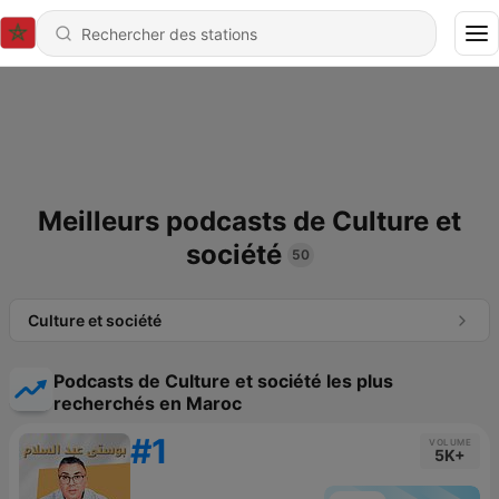
Meilleurs podcasts de Culture et
société
50
Culture et société
Podcasts de Culture et société les plus
recherchés en Maroc
#1
VOLUME
5K+