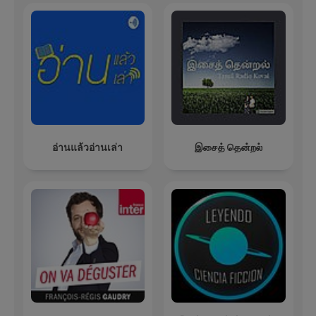
อ่านแล้วอ่านเล่า
இசைத் தென்றல்