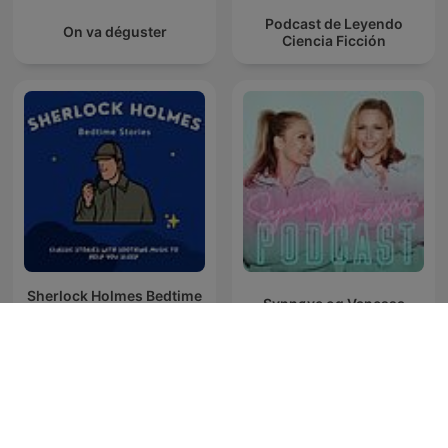
Podcast de Leyendo
On va déguster
Ciencia Ficción
Sherlock Holmes Bedtime
Synnøve og Vanessa
Stories