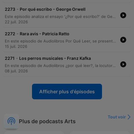
-
2273
Por qué escribo - George Orwell
Este episodio analiza el ensayo '¿Por qué escribo?' de George Orwell, explorando su contexto editorial desde 1946 y sus memorias sobre la formación de su vocación literaria. A través de un recorrido por los cuatro motivos que impulsan la escritura, se examina la intersección entre el compromiso político del autor y su búsqueda de la excelencia estética. El análisis profundiza en cómo Orwell intenta transformar la escritura política en un arte, abordando la inevitabilidad del sesgo ideológico y la importancia de la claridad en la prosa. El episodio concluye con detalles sobre la edición del texto y los créditos de producción.
22 juil. 2026
-
2272
Rara avis - Patricia Ratto
En este episodio de Audiolibros Por Qué Leer, se presenta la lectura del cuento Rara Abis, de la autora Patricia Rato, perteneciente a la antología Faunas. La narrativa explora el encuentro fortuito de un hombre con un ser herido que cae del cielo, desencadenando una transformación en su vida y una conexión profunda con lo inesperado. La locución acompaña la lectura con reflexiones sobre la técnica narrativa de Rato y comparte detalles sobre la inspiración real detrás de la obra, basada en una anécdot de la autora. El episodio ofrece una experiencia inmersiva que transita entre lo cotidiano y lo fantástico.
15 juil. 2026
-
2271
Los perros musicales - Franz Kafka
En este episodio de Audiolibros ¿por qué leer?, la locutora Ceci Bona presenta una lectura de Los perros musicales, un fragmento de la obra inconclusa Investigaciones de un perro de Franz Kafka. El relato, recuperado de la revista argentina Disco de 1945, ofrece una perspectiva narrativa única desde el punto de vista de un perro cachorro que presencia una asombrosa y perturbadora exhibición musical realizada por un grupo de siete canes. La narradora comparte además el proceso de hallazgo del texto a través del Archivo Histórico de Revistas Argentinas, destacando la riqueza de este material inédito y la experiencia sensorial de la lectura. El episodio concluye con una breve reflexión sobre la interpretación del texto y los detalles de producción del podcast.
08 juil. 2026
Afficher plus d'épisodes
Tout voir
Plus de podcasts Arts