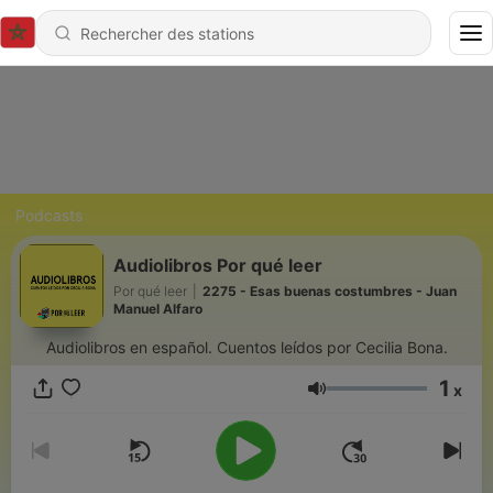
Podcasts
Audiolibros Por qué leer
Por qué leer
|
2275 - Esas buenas costumbres - Juan
Manuel Alfaro
Audiolibros en español. Cuentos leídos por Cecilia Bona.
1
x
Volume