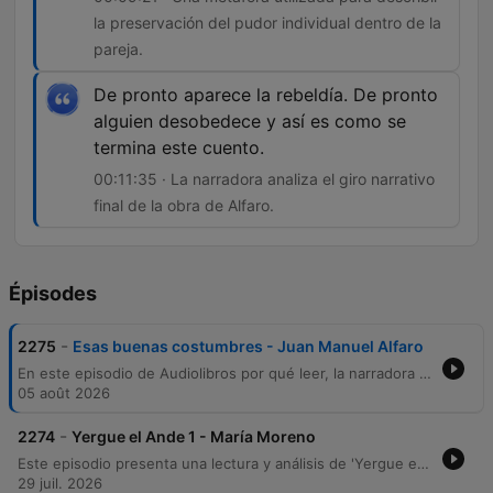
la preservación del pudor individual dentro de la
pareja.
De pronto aparece la rebeldía. De pronto
alguien desobedece y así es como se
termina este cuento.
00:11:35 · La narradora analiza el giro narrativo
final de la obra de Alfaro.
Épisodes
-
2275
Esas buenas costumbres - Juan Manuel Alfaro
En este episodio de Audiolibros por qué leer, la narradora Ceci Bona presenta el cuento Esas buenas costumbres del autor entrerriano Juan Manuel Alfaro, perteneciente a su obra La dama con el unicornio. A través de una lectura pausada, se explora la vida de un matrimonio regido por las normas sociales y la importancia de mantener las tradiciones y los deberes hacia los antepasados. La narración profundiza en la tensión entre la estructura moral de un hombre dedicado a las buenas costumbres y la sutil rebeldía de su esposa, Estela. El episodio ofrece una reflexión sobre la memoria, el orden social y la intimidad frente a lo público, destacando la labor de la editorial Oshenden en la difusión de autores de la provincia de Entre Ríos.
05 août 2026
-
2274
Yergue el Ande 1 - María Moreno
Este episodio presenta una lectura y análisis de 'Yergue el Ande' de María Moreno, obra que relata un viaje mochilero por los Andes junto a su pareja. A través de memorias autobiográficas, se exploran las tensiones de pareja, la convivencia en campamentos y encuentros significativos en Chile. La narración profundiza en las vivencias de viaje, desde la hospitalidad en parroquias hasta incidentes cotidianos que sirven como metáforas de la relación. El episodio concluye con una reflexión sobre la fascinación por los intelectuales viajeros y una invitación a la comunidad para apoyar el proyecto.
29 juil. 2026