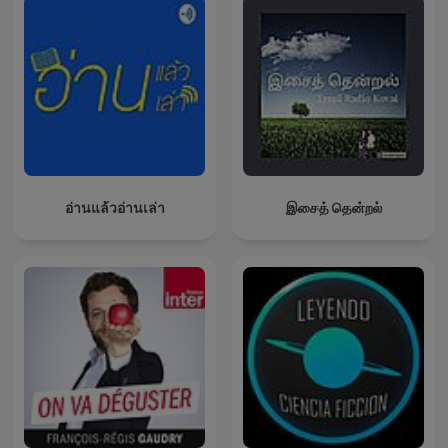
อ่านแล้วอ่านเล่า
இசைத் தென்றல்