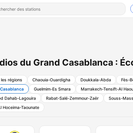
dios du Grand Casablanca : Éco
 les régions
Chaouia-Ouardigha
Doukkala-Abda
Fès-B
 Casablanca
Guelmim-Es Smara
Marrakech-Tensift-Al Hao
d Dahab-Lagouira
Rabat-Salé-Zemmour-Zaër
Souss-Mass
l Hoceima-Taounate