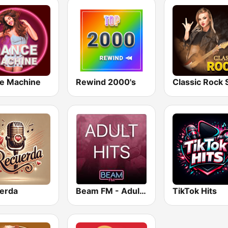
e Machine
Rewind 2000's
erda
Beam FM - Adult Hits
TikTok Hits