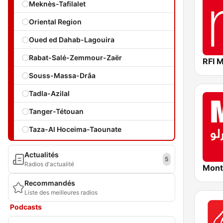
Meknès-Tafilalet
Oriental Region
Oued ed Dahab-Lagouira
Rabat-Salé-Zemmour-Zaër
RFI 
Souss-Massa-Drâa
Tadla-Azilal
Tanger-Tétouan
Taza-Al Hoceima-Taounate
Actualités
5
Radios d'actualité
Recommandés
Liste des meilleures radios
Podcasts