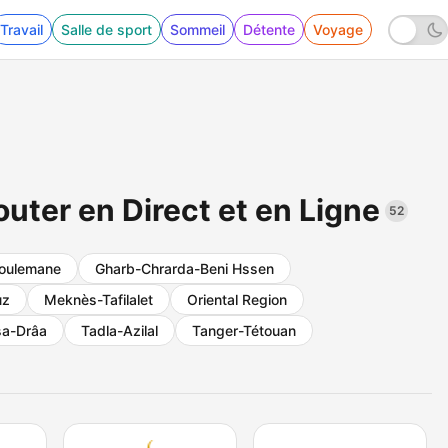
Travail
Salle de sport
Sommeil
Détente
Voyage
uter en Direct et en Ligne
52
oulemane
Gharb-Chrarda-Beni Hssen
uz
Meknès-Tafilalet
Oriental Region
a-Drâa
Tadla-Azilal
Tanger-Tétouan