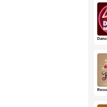
Danc
Recu