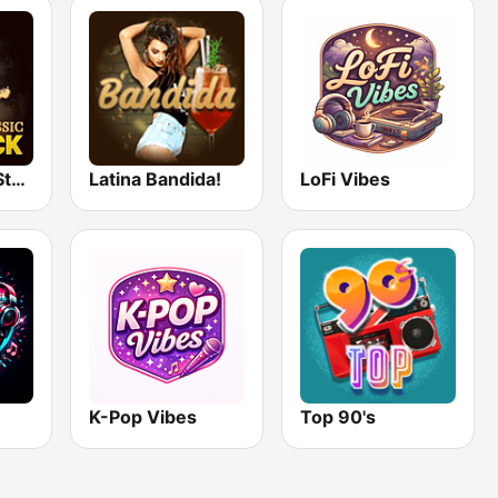
Classic Rock Station
Latina Bandida!
LoFi Vibes
K-Pop Vibes
Top 90's