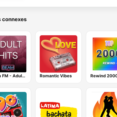
s connexes
Beam FM - Adult Hits
Romantic Vibes
Rewind 2000