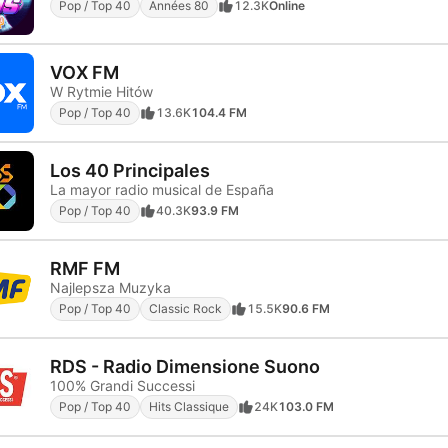
Pop / Top 40
Années 80
12.3K
Online
VOX FM
W Rytmie Hitów
Pop / Top 40
13.6K
104.4 FM
Los 40 Principales
La mayor radio musical de España
Pop / Top 40
40.3K
93.9 FM
RMF FM
Najlepsza Muzyka
Pop / Top 40
Classic Rock
15.5K
90.6 FM
RDS - Radio Dimensione Suono
100% Grandi Successi
Pop / Top 40
Hits Classique
24K
103.0 FM