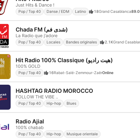
Just Hits & Dance !
Pop / Top 40
Danse / EDM
Latino
18
Grand Casablanca
89.0
Chada FM (شدى فم)
La Radio que j'adore
Pop / Top 40
Locales
Bandes originales
2.1K
Grand Casabla
Hit Radio 100% Classique (هيت راديو)
100% GOLD
Pop / Top 40
16
Rabat-Salé-Zemmour-Zaër
Online
HASHTAG RADIO MOROCCO
FOLLOW THE VIBE ..
Pop / Top 40
Hip-hop
Blues
Radio Ajial
100% chabab
Pop / Top 40
Hip-hop
Musique orientale