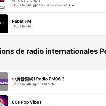
HIT MUSIC ONLY!
Pop / Top 40
26
Grand Casablanca
Online
Rabat FM
Pop / Top 40
ions de radio internationales P
中廣音樂網 i Radio FM96.3
Pop / Top 40
7.3K
96.3 FM
80s Pop Vibes