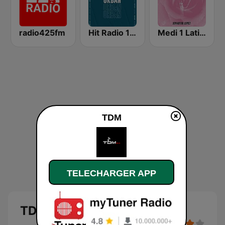
radio425fm
Hit Radio 100% Urban (هيت راديو)
Medi 1 Latino (ميدى1 لاتينو)
TDM
TELECHARGER APP
TDM en direct