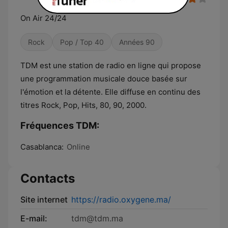
On Air 24/24
Rock
Pop / Top 40
Années 90
TDM est une station de radio en ligne qui propose
une programmation musicale douce basée sur
l'émotion et la détente. Elle diffuse en continu des
titres Rock, Pop, Hits, 80, 90, 2000.
Fréquences TDM:
Casablanca:
Online
Contacts
Site internet
https://radio.oxygene.ma/
E-mail:
tdm@tdm.ma