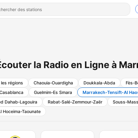
Écouter la Radio en Ligne à Ma
 les régions
Chaouia-Ouardigha
Doukkala-Abda
Fès-B
Casablanca
Guelmim-Es Smara
Marrakech-Tensift-Al Hao
d Dahab-Lagouira
Rabat-Salé-Zemmour-Zaër
Souss-Mass
l Hoceima-Taounate