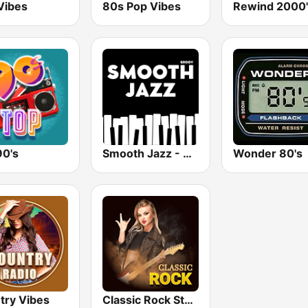
Vibes
80s Pop Vibes
Rewind 2000'
90's
Smooth Jazz - Groov
Wonder 80's
try Vibes
Classic Rock Station