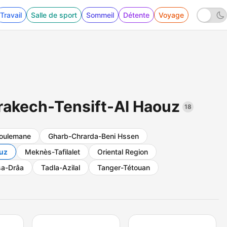
Travail
Salle de sport
Sommeil
Détente
Voyage
rrakech-Tensift-Al Haouz
18
oulemane
Gharb-Chrarda-Beni Hssen
uz
Meknès-Tafilalet
Oriental Region
a-Drâa
Tadla-Azilal
Tanger-Tétouan