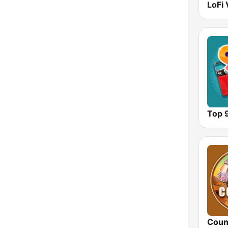
LoFi 
Top 
Coun