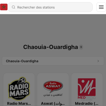
Chaouia-Ouardigha
9
Chaouia-Ouardigha
Medradio (ميد راديو)
Aswat (أصوات)
Radio Mars (راديو مرس)