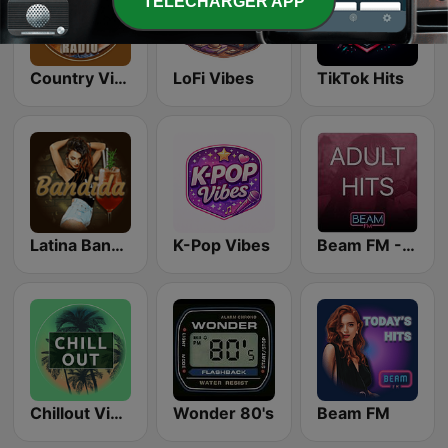
TELECHARGER APP
Country Vibes
LoFi Vibes
TikTok Hits
Latina Bandida!
K-Pop Vibes
Beam FM - Adult Hits
Chillout Vibes
Wonder 80's
Beam FM