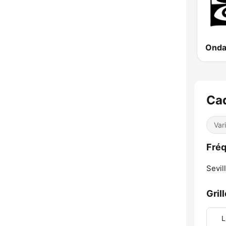
Ca
Var
Fréq
Sevill
Gril
L