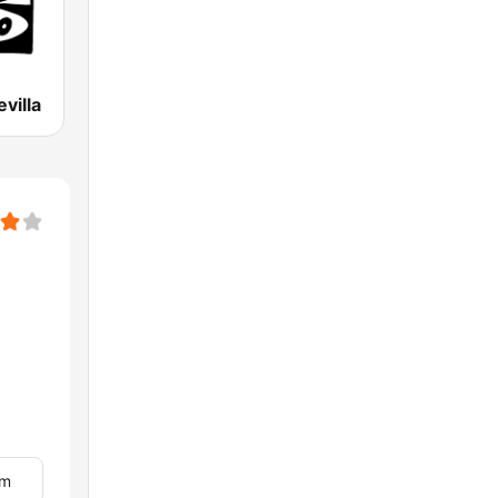
villa
im