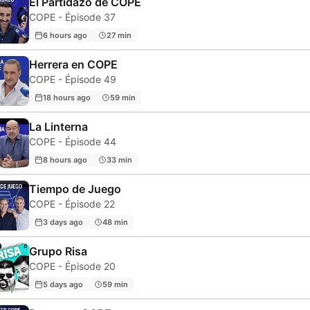
El Partidazo de COPE
COPE - Épisode 37
6 hours ago
27 min
Herrera en COPE
COPE - Épisode 49
18 hours ago
59 min
La Linterna
COPE - Épisode 44
8 hours ago
33 min
Tiempo de Juego
COPE - Épisode 22
3 days ago
48 min
Grupo Risa
COPE - Épisode 20
5 days ago
59 min