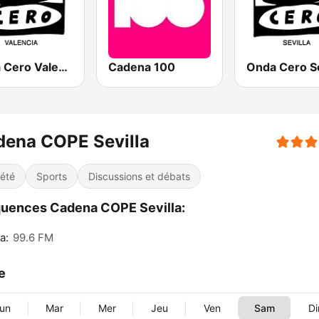
Onda Cero Valencia
Cadena 100
Onda Cero Se
dena COPE Sevilla
iété
Sports
Discussions et débats
uences Cadena COPE Sevilla:
a:
99.6 FM
le
un
Mar
Mer
Jeu
Ven
Sam
D