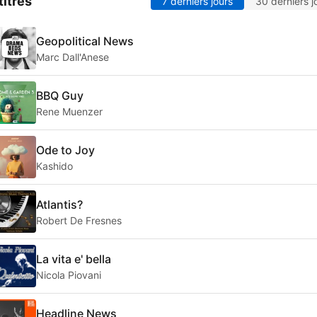
titres
7 derniers jours
30 derniers j
Geopolitical News
Marc Dall'Anese
BBQ Guy
Rene Muenzer
Ode to Joy
Kashido
Atlantis?
Robert De Fresnes
La vita e' bella
Nicola Piovani
Headline News