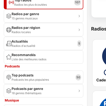
Top radios
107
Radios les plus écoutées
Radios par genre
15 genres musicaux
Radios par région
Radio
Radios locales
Actualités
5
Radios d'actualité
Recommandés
Liste des meilleures radios
Podcasts
Top podcasts
50
Cade
Podcasts les plus populaires
Podcasts par genre
18 genres thématiques
Musique