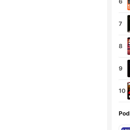
6
7
8
9
10
Pod