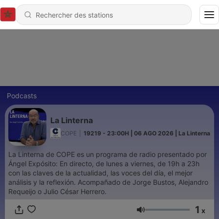
Podcasts
La Linterna
COPE
|
19219 - 23:00H | 06 AGO 2026 | La Linterna
La Linterna de COPE es un programa de radio presentado por
Ángel Expósito: En directo, de lunes a viernes, de 19h a 23h
con las claves de la actualidad, las voces del día, el mejor
análisis y la reflexión. Acompañado de Jorge Bustos, Alejandro
Requeijo o Julio César Herrero.
1
x
Volume