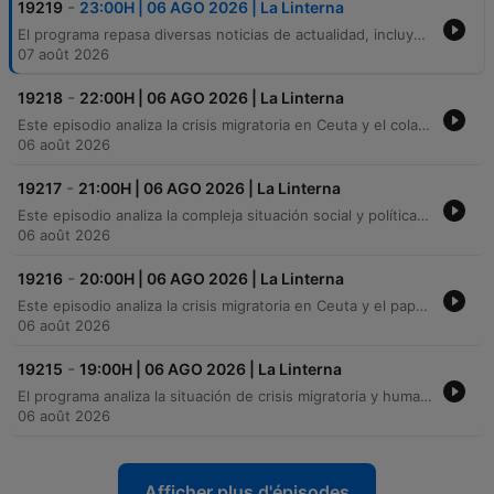
-
19219
23:00H | 06 AGO 2026 | La Linterna
El programa repasa diversas noticias de actualidad, incluyendo la crisis de menores no acompañados en Ceuta y las negociaciones diplomáticas entre Marruecos y España. También aborda temas internacionales como los avances en la paz entre Israel y Líbano, así como reportajes locales sobre el uso de móviles en niños y la recuperación de un kiosco histórico en Zamora. Asimismo, se analiza la saturación de los juzgados de violencia de género, la toma de posesión del nuevo presidente en Colombia y curiosidades deportivas sobre esquiadores profesionales.
07 août 2026
-
19218
22:00H | 06 AGO 2026 | La Linterna
Este episodio analiza la crisis migratoria en Ceuta y el colapso de los centros de acogida, subrayando la falta de recursos para atender a miles de menores. Se debate sobre la gestión del Gobierno ante las tensiones con Marruecos y la necesidad de una distribución solidaria entre las comunidades autónomas. Asimismo, se aborda la crisis institucional en España, el debilitamiento de la figura del Rey y los riesgos para la soberanía en Ceuta y Melilla. El debate incluye una crítica a la influencia de lobbies extranjeros y la postura de Europa frente a la gestión de las fronteras.
06 août 2026
-
19217
21:00H | 06 AGO 2026 | La Linterna
Este episodio analiza la compleja situación social y política en España, comenzando por las tensiones diplomáticas entre Marruecos y España respecto a la soberanía de Ceuta y el retorno de menores. Se profundiza en la crisis del sistema judicial ante el aumento de la violencia machista, destacando la falta de recursos, la sobrecarga de los juzgados y los fallos tecnológicos en los sistemas de vigilancia telemática que dejan desprotegidas a las víctimas. En el ámbito económico, se examina el crecimiento histórico del IBEX 35 y los motores de la economía española como el turismo y las energías renovables. El programa también aborda la volatilidad del mercado del petróleo debido a tensiones geopolíticas, el impacto de la inflación en el poder adquisitivo de las familias españolas y las nuevas ayudas para la movilidad sostenible.
06 août 2026
-
19216
20:00H | 06 AGO 2026 | La Linterna
Este episodio analiza la crisis migratoria en Ceuta y el papel institucional de la Corona ante las implicaciones diplomáticas con Marruecos. Asimismo, se aborda la transición de poder en Colombia, la postura de Petro frente a De La Espriella y el clima de incertidumbre política en dicho país. El programa también ofrece un repaso por la actualidad nacional e internacional, incluyendo noticias sobre Ucrania, los riesgos del uso de dispositivos móviles en adolescentes y actualizaciones en deportes y meteorología.
06 août 2026
-
19215
19:00H | 06 AGO 2026 | La Linterna
El programa analiza la situación de crisis migratoria y humanitaria en Ceuta tras el encuentro del Rey con su presidente, abordando también las tensiones militares en Oriente Próximo y la alerta por el virus del Nilo. Asimismo, se examina el impacto económico y ecológico de los incendios forestales en España y la transformación de las estaciones de esquí, que buscan reinventarse mediante actividades estivales para diversificar su oferta turística.
06 août 2026
Afficher plus d'épisodes