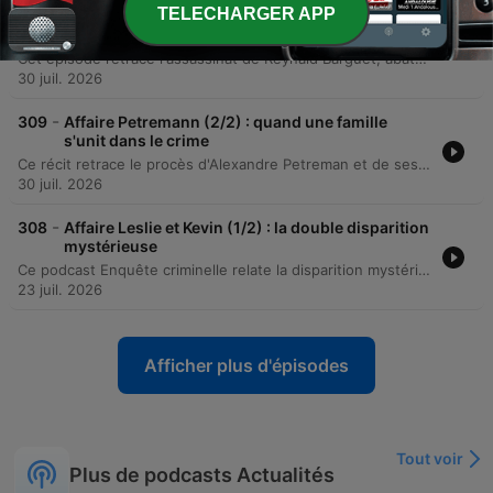
TELECHARGER APP
-
310
Affaire Petremann (1/2) : quand une famille s'unit
dans le crime
Cet épisode retrace l'assassinat de Reynald Barguet, abattu par balle dans sa caravane en février 2016. L'enquête révèle l'implication de son ex-compagne Coralie et de son nouveau compagnon Alexandre Petroman, ce dernier ayant avoué avoir orchestré le meurtre pour protéger Coralie. L'investigation explore également la thèse d'une manipulation par la belle-mère, Valérie Andrieux. Les enquêteurs soupçonnent que cette dernière soit le véritable cerveau de l'opération, s'appuyant sur des indices tels que des achats suspects et une communication intense avec Alexandre Petroman la nuit des faits.
30 juil. 2026
-
309
Affaire Petremann (2/2) : quand une famille
s'unit dans le crime
Ce récit retrace le procès d'Alexandre Petreman et de ses co-accusés pour l'assassinat de Reynald. À travers les témoignages bouleversants des familles, les contradictions des accusés et les accusations graves portées par Coralie, l'audience met en lumière la tragédie humaine derrière l'acte criminel. L'épisode détaille également le verdict final, précisant les peines de prison prononcées pour Alexandre Petreman et Valérie Andrieux. Le récit se conclut sur l'émotion intense des familles impliquées et un échange poignant entre le père de la victime et celui de l'accusé à l'issue de l'audience.
30 juil. 2026
-
308
Affaire Leslie et Kevin (1/2) : la double disparition
mystérieuse
Ce podcast Enquête criminelle relate la disparition mystérieuse de Leslie Hurlbeck et Kevin en novembre 2022. L'enquête explore les premiers doutes des proches, l'implication suspecte de leur ami Tom dans un contexte de jalousie amoureuse, ainsi que la découverte d'effets personnels et d'indices troublants à Puy-Raveau.
23 juil. 2026
Afficher plus d'épisodes
Tout voir
Plus de podcasts Actualités