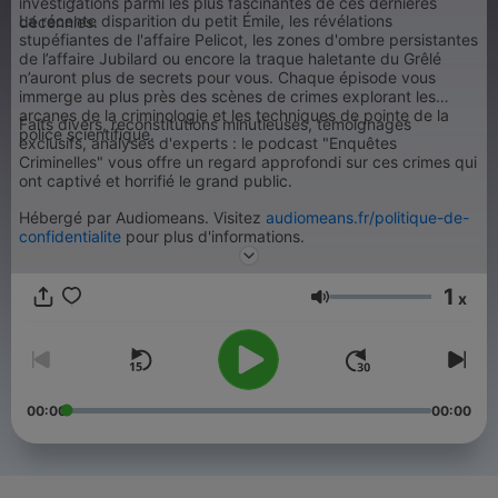
investigations parmi les plus fascinantes de ces dernières
La récente disparition du petit Émile, les révélations
décennies.
stupéfiantes de l'affaire Pelicot, les zones d'ombre persistantes
de l’affaire Jubilard ou encore la traque haletante du Grêlé
n’auront plus de secrets pour vous. Chaque épisode vous
immerge au plus près des scènes de crimes explorant les
arcanes de la criminologie et les techniques de pointe de la
Faits divers, reconstitutions minutieuses, témoignages
police scientifique.
exclusifs, analyses d'experts : le podcast "Enquêtes
Criminelles" vous offre un regard approfondi sur ces crimes qui
ont captivé et horrifié le grand public.
Hébergé par Audiomeans. Visitez
audiomeans.fr/politique-de-
confidentialite
pour plus d'informations.
1
x
Volume
00:00
00:00