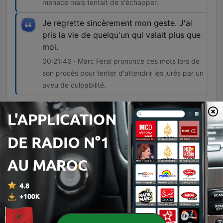
menace mais tentait de s'échapper.
Je regrette sincèrement mon geste. J'ai
pris la vie de quelqu'un qui valait plus que
moi.
00:21:46 · Marc Feral prononce ces mots lors de
son procès pour tenter d'attendrir les jurés par un
aveu de culpabilité.
Épisodes
-
312
Affaire Marc Féral (1/2) : une amitié mortelle
Cet épisode retrace l'enquête sur l'assassinat de Jean-Paul Chardenou par Marc Feral, révélant comment le suspect a manipulé les enquêteurs en utilisant l'identité de sa victime pour envoyer des menaces. L'enquête explore également l'obsession de Feral pour une femme nommée Martine et les soupçons de meurtres en série liés à la disparition d'un gendarme. Le récit détaille les preuves balistiques démontrant que Marc Feral a mis en scène une tentative de suicide pour masquer une exécution préméditée. Enfin, l'épisode revient sur son procès à Rodez, où l'accusé a tenté une stratégie de mea culpa avant d'être condamné à 24 ans de réclusion criminelle.
06 août 2026
-
311
Affaire Marc Féral (2/2) : une amitié mortelle
Ce récit retrace l'histoire du meurtre de Jean-Paul Chardenou, un garagiste abattu en 2010 par son ami Marc Feral. L'enquête explore les mobiles passionnels liés à Martine, l'ex-compagne de l'assassin et nouvelle amante de la victime. L'épisode détaille les motivations de Marc Feral, marquées par une trahison amoureuse et un harcèlement téléphonique humiliant. Les tensions et les menaces perçues ont finalement conduit à l'affrontement fatal au garage des Chardenou.
06 août 2026