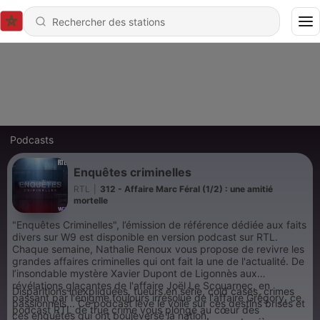
Podcasts
Enquêtes criminelles
RTL
|
312 - Affaire Marc Féral (1/2) : une amitié
mortelle
"Enquêtes Criminelles", l’émission de référence dédiée aux faits
divers sur W9 est disponible en version podcast sur RTL.
Chaque semaine, Nathalie Renoux vous propose de revivre les
grandes affaires criminelles qui ont fait la une de l'actualité. De
l’insondable mystère Xavier Dupont de Ligonnès aux
révélations glaçantes de l'affaire Joël Le Scouarnec, en
Disparitions inexpliquées, tueurs en série, cold cases, crimes
passant par l'énigme toujours irrésolue de l'affaire Grégory, ce
passionnels... Ce podcast lève le voile sur ces destins brisés et
podcast RTL de true crime vous plonge au cœur des
ces enquêtes qui ont bouleversé la nation.