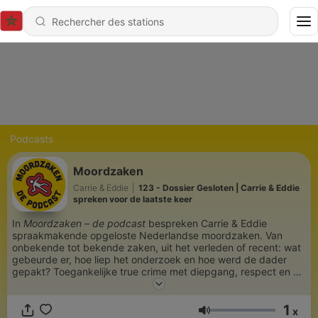
Podcasts
Moordzaken
Carrie & Eddie
|
123 - Dossier Gesloten | Carrie & Eddie
spreken voor de laatste keer
In
Moordzaken – de podcast
bespreken Carrie & Eddie
spraakmakende opgeloste Nederlandse moordzaken. Van
onbekende tot bekende zaken, uit het verleden of recent: wat
gebeurde er, hoe liep het onderzoek en hoe werd de dader
gepakt? Toegankelijke true crime met diepgang, respect en af
en toe een vleugje humor. Wie denk jij dat het gedaan heeft?
1
x
Volume