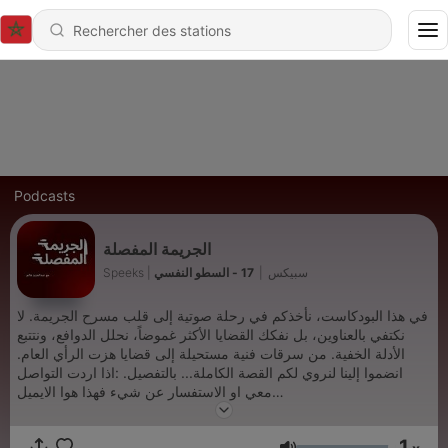
Podcasts
الجريمة المفصلة
Speeks | سبيكس
|
17 - السطو النفسي
في هذا البودكاست، نأخذكم في رحلة صوتية إلى قلب مسرح الجريمة. لا
نكتفي بالعناوين، بل نفكك القضايا الأكثر غموضاً، نحلل الدوافع، ونتتبع
الأدلة الخفية. من سرقات فنية مستحيلة إلى قضايا هزت الرأي العام.
انضموا إلينا لنروي لكم القصة الكاملة... بالتفصيل. :اذا اردت التواصل
معي او الاستفسار عن شيء فهذا هوا الايميل
the.detailed.crime@gmail.com
1