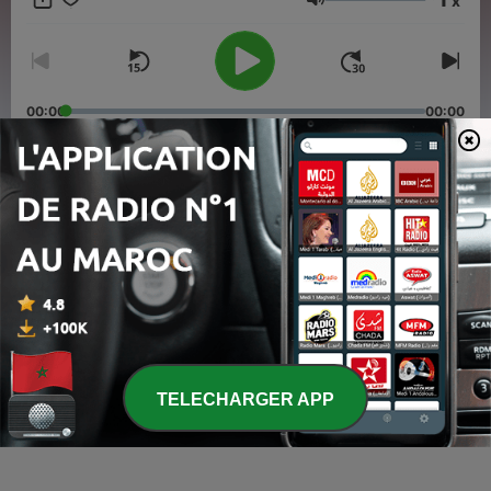
x
Volume
00:00
00:00
Épisodes
-
السطو النفسي
17
11 avr. 2026
-
سبع دقائق في اللوفر
16
25 oct. 2025
-
مذكرات في الأحذية
15
TELECHARGER APP
15 oct. 2025