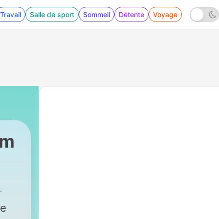
Travail
Salle de sport
Sommeil
Détente
Voyage
om
ce