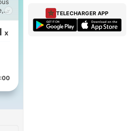
ious
e,
TELECHARGER APP
e
1
x
rt
r
:00