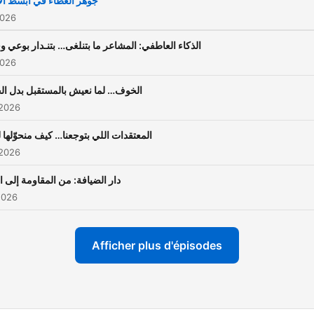
جوهر العطاء في أبسط الأ
2026
الذكاء العاطفي: المشاعر ما بتنلغى… بتنـدار بوعي 
2026
الخوف… لما نعيش بالمستقبل بدل ال
 2026
المعتقدات اللي بتوجعنا… كيف منحوّلها 
 2026
دار الضيافة: من المقاومة إلى 
 2026
Afficher plus d'épisodes