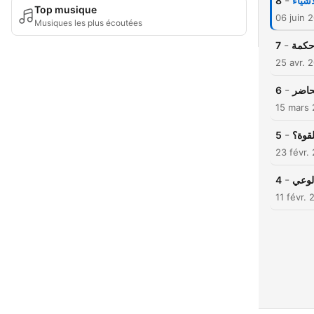
-
8
شياء
Top musique
06 juin 
Musiques les plus écoutées
-
7
وحكمة
25 avr. 
-
6
حاضر
15 mars
-
5
لقوة؟
23 févr.
-
4
الوعي
11 févr.