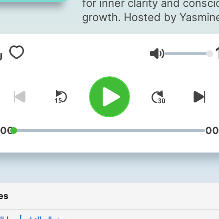
for inner clarity and consc
growth. Hosted by Yasmin
ICF PCC coach and Positiv
Coaching Practitioner, the
Volume
podcast blends coaching,
positive psychology, and
reflective wisdom to suppo
mental well-being and inne
alignment.
:00
00
es