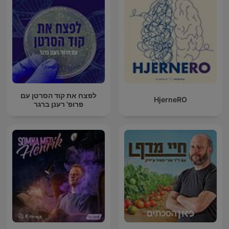
לפצח את קוד הסרטן עם
HjerneRO
פרופ' רענן ברגר