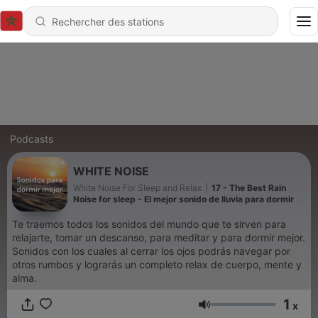
Podcasts
WHITE NOISE
White Noise For Sleep and Relax
|
17 - The Best Rain
Noise for sleep - El mejor sonido de lluvia para dormir y
relax
Te traemos todos los sonidos del mundo que te sirven para
relajarte, tomar un descanso, para meditar y para dormir mejor.
Sonidos con los cuales al cerrar los ojos podrás navegar por
otros rumbos y lograrás un completo relax de cuerpo, mente y
alma.
1
x
Volume