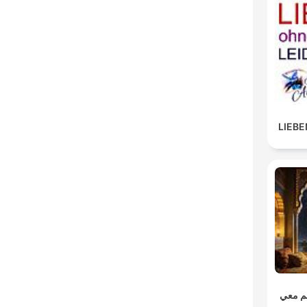
LIEBE
م معي