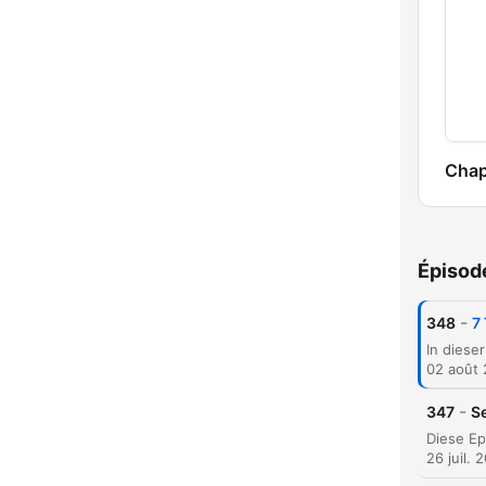
Chap
Épisod
-
348
7
02 août
-
347
Se
26 juil. 