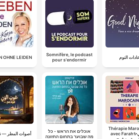
immer auch an sich selber das Verhalten kritisieren,
nicht den Charakter.
01:00:48 · Ein konstruktiver Umgang mit Fehlern sollte auf der
konkreten Handlung basieren statt auf einer globalen Abwert
der eigenen Person.
Somnifère, le podcast
N OHNE LEIDEN
ادات النوم
pour s'endormir
Thérapie Maro
אוכלים את הראש - כל
avec Farah✨ثيرابي
أصوات المطر — ن
מה שבוער בתחום התזונה
ربية مع فرح