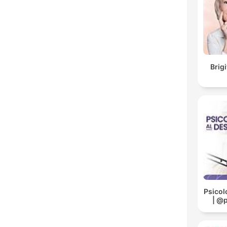
Brig
Psicol
| @