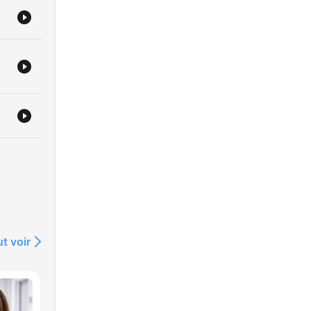
t
t voir