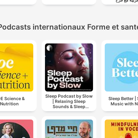
Podcasts internationaux Forme et sant
Sleep Podcast by Slow
E Science &
Sleep Better |
| Relaxing Sleep
Nutrition
Music with N
Sounds & Sleep
Stories | Nature Sound
For Sleep | ASMR