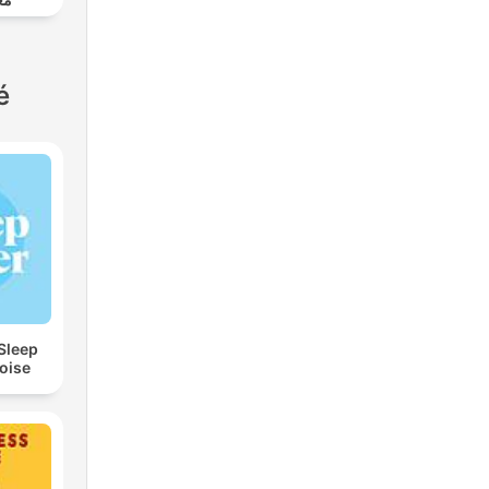
é
 Sleep
oise