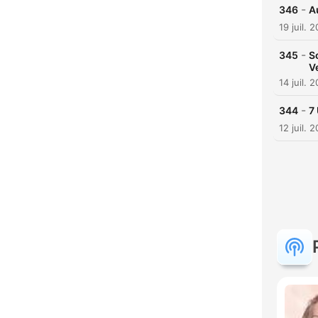
-
346
A
19 juil. 
-
345
S
V
14 juil. 
-
344
7
12 juil. 
C
Mome