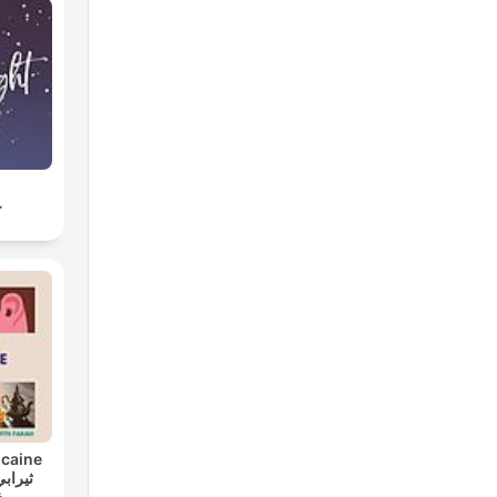
ung
ع
caine
مغ