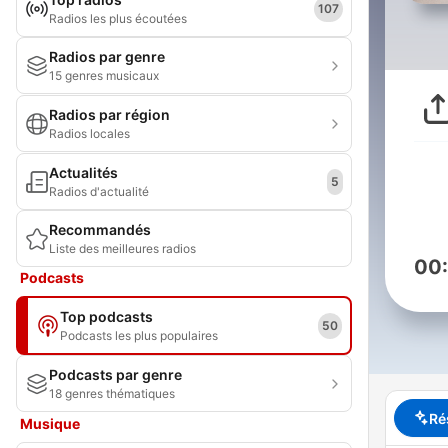
107
Radios les plus écoutées
Radios par genre
15 genres musicaux
Radios par région
Radios locales
Actualités
5
Radios d'actualité
Recommandés
Liste des meilleures radios
00
Podcasts
Top podcasts
50
Podcasts les plus populaires
Podcasts par genre
18 genres thématiques
Ré
Musique