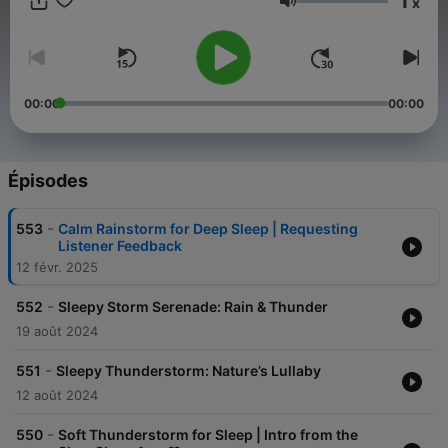
1
x
forest sounds, relaxing music, and guided sleep meditations.
Volume
You spend 1/3 of your life sleeping so do it well.
00:00
00:00
Épisodes
-
553
Calm Rainstorm for Deep Sleep | Requesting
Listener Feedback
12 févr. 2025
-
552
Sleepy Storm Serenade: Rain & Thunder
19 août 2024
-
551
Sleepy Thunderstorm: Nature’s Lullaby
12 août 2024
-
550
Soft Thunderstorm for Sleep | Intro from the