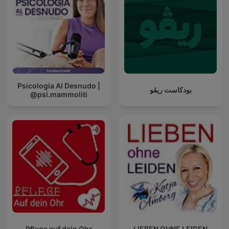
Psicologia Al Desnudo |
بودكاست ريڤو
@psi.mammoliti
Pflege auf dein Ohr
LIEBEN OHNE LEIDEN