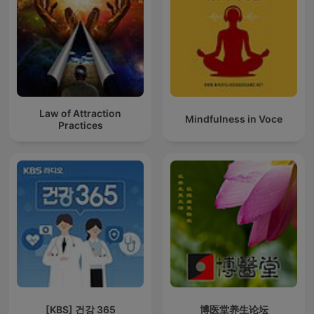
Law of Attraction
Mindfulness in Voce
Practices
[KBS] 건강 365
博医堂养生论坛