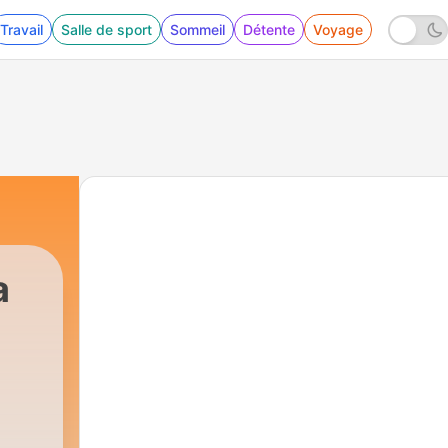
Travail
Salle de sport
Sommeil
Détente
Voyage
a
95 - Bad Bunny: así ha conquistado el mundo | 
n