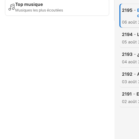
Top musique
-
2195
Musiques les plus écoutées
d
06 août
-
2194
05 août
-
2193
04 août
-
2192
03 août
-
2191
E
02 août