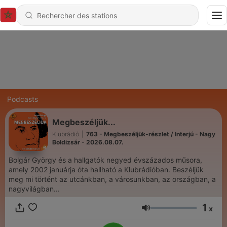
Podcasts
Megbeszéljük...
Klubrádió
|
763 - Megbeszéljük-részlet / Interjú - Nagy
Boldizsár - 2026.08.07.
Bolgár György és a hallgatók negyed évszázados műsora,
amely 2002 januárja óta hallható a Klubrádióban. Beszéljük
meg mi történt az utcánkban, a városunkban, az országban, a
nagyvilágban...
1
x
Volume