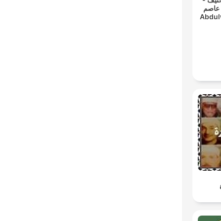
 عاصم
Abdul
- Re