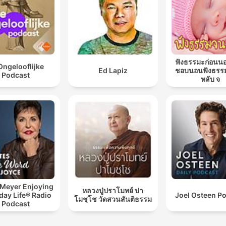
ฟังธรรมะก่อนน
Ongelooflijke
Ed Lapiz
ชอบนอนฟังธรร
Podcast
หลับ จ
 Meyer Enjoying
หลวงปู่ปราโมทย์ ปา
day Life® Radio
Joel Osteen P
โมชฺโช วัดสวนสันติธรรม
Podcast