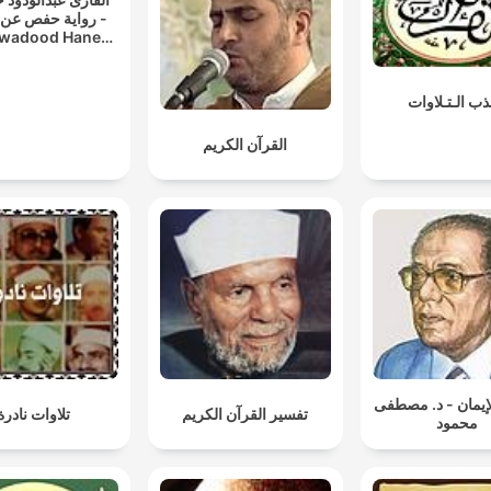
رواية حفص عن -
wadood Haneef
wayat Hafs A'n
Assem
ذب الـتـلاوات
القرآن الكريم
لإيمان - د. مصطفى
تفسير القرآن الكريم
تلاوات نادرة
محمود