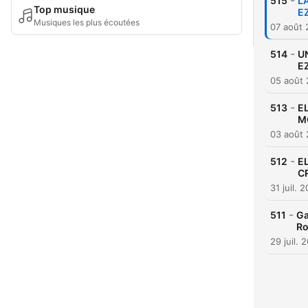
-
515
L
Top musique
E
Musiques les plus écoutées
07 août
-
514
U
E
05 août
-
513
E
M
03 août
-
512
E
C
31 juil. 
-
511
Ga
Ro
29 juil. 