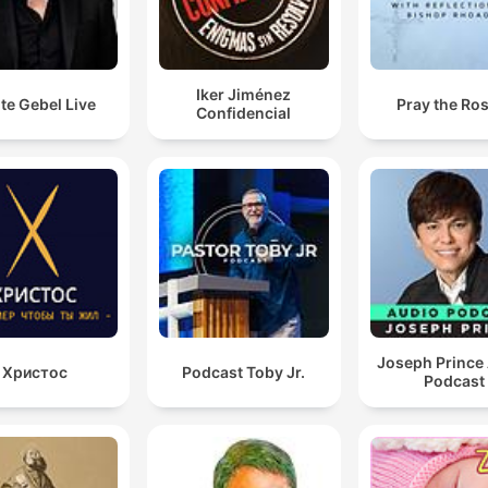
Iker Jiménez
te Gebel Live
Pray the Ro
Confidencial
Joseph Prince
Христос
Podcast Toby Jr.
Podcast