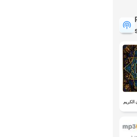
ن الكريم
دود حنيف