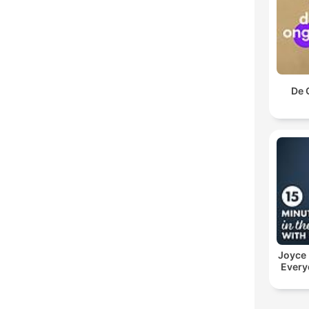
De 
Joyce
Every