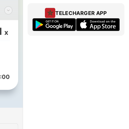
TELECHARGER APP
z
 R.
1
x
c/EzequielMolinaRosario
:00