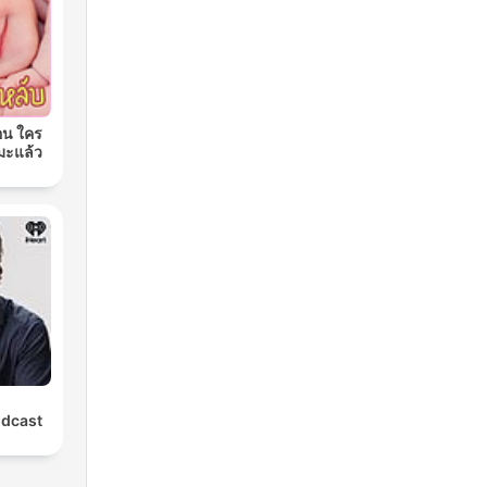
อน ใคร
มะแล้ว
odcast