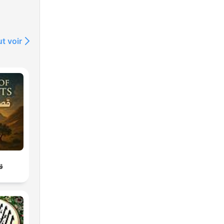
t voir
قص