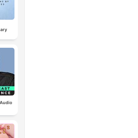
sary
 Audio