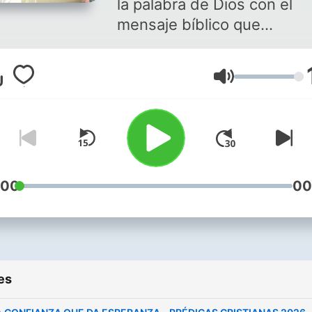
la palabra de Dios con el
mensaje bíblico que
transformara tu vida, en vo
del pastor Ezequiel Molina
Volume
Visita nuestro canal
https://www.youtube.com/
:00
00
es