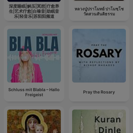
深度睡眠|解压|冥想|疗愈养
หลวงปู่ปราโมทย์ ปาโมชฺโช
生|艺术疗愈|白噪音|助眠音
วัดสวนสันติธรรม
乐|轻音乐|苏阳阳频道
Schluss mit Blabla – Hallo
Pray the Rosary
Freigeist