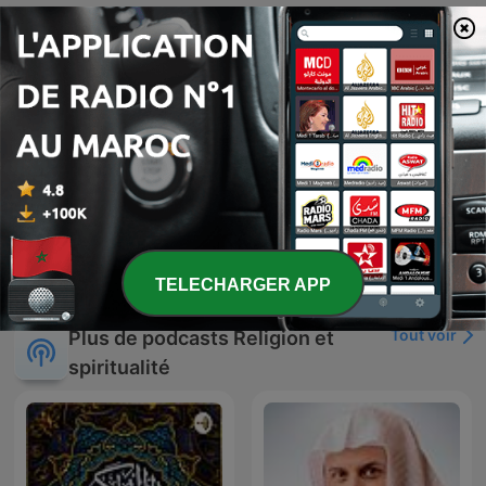
-
860
Mi encuentro conmigo
A través de la analogía del orden físico y el examen espiritual, este episodio explora la importancia de realizar un inventario emocional honesto. El orador analiza cómo tendemos a evitar verdades incómodas mediante mecanismos como la disonancia cognitiva, el error de atribución fundamental y la creación de versiones idealizadas de nosotros mismos para evitar el dolor del autoexamen. Se profundiza en la diferencia entre la introspección negativa y una autoevaluación constructiva bajo la perspectiva de Dios. El mensaje final enfatiza que enfrentar los miedos y practicar la honestidad radical es esencial para el crecimiento espiritual, concluyendo con un llamado a la acción y una oración de confesión y purificación.
13 juil. 2026
-
859
Trastorno de apego divino
Este episodio explora cómo el apego y la crianza en la infancia moldean nuestra estructura emocional y nuestra capacidad de vincularnos en la adultez, analizando cómo el rechazo puede generar mecanismos de supervivencia como la complacencia o la vergüenza. Se profundiza en cómo estas experiencias afectan la percepción de la divinidad, desarrollando un 'apego divino' que puede ser evitativo, ansioso o desorganizado. A través del encuentro bíblico entre Jesús y la mujer samaritana, se analiza la vulnerabilidad y la importancia de la verdad sin condena para transformar el dolor en testimonio. El episodio concluye con una reflexión sobre la importancia de la autenticidad y la humildad, instando a los creyentes a encontrar su verdadera identidad y sanidad en la fe.
06 juil. 2026
Afficher plus d'épisodes
TELECHARGER APP
Tout voir
Plus de podcasts Religion et
spiritualité