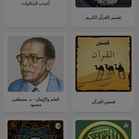
أعـذب الـتـلاوات
تفسير القرآن الكريم
العلم والإيمان - د. مصطفى
قصص القرآن
محمود