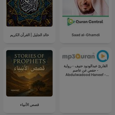
خالد الجليل | القرآن الكريم
Saad al-Ghamdi
القارئ عبدالودود حنيف - رواية
حفص عن عاصم -
Abdulwadood Haneef -
Rewayat Hafs A'n Assem
قصص الأنبياء