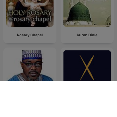
Rosary Chapel
Kuran Dinle
Abdullahi Abba Zaria
Христос