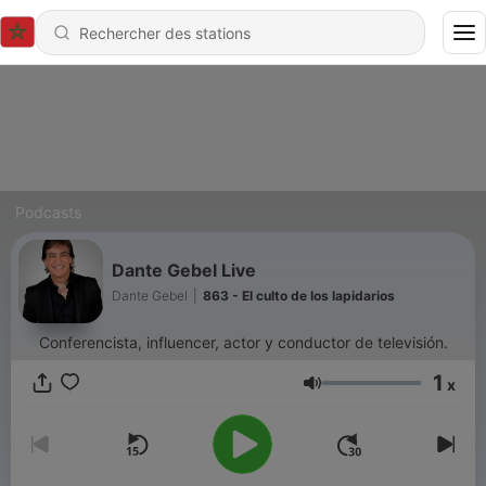
Podcasts
Dante Gebel Live
Dante Gebel
|
863 - El culto de los lapidarios
Conferencista, influencer, actor y conductor de televisión.
1
x
Volume