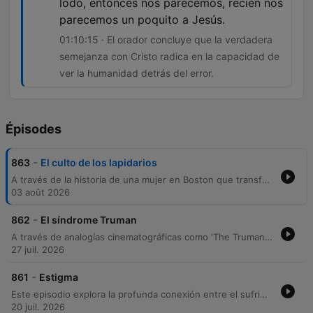
lodo, entonces nos parecemos, recién nos
parecemos un poquito a Jesús.
01:10:15 · El orador concluye que la verdadera
semejanza con Cristo radica en la capacidad de
ver la humanidad detrás del error.
Épisodes
-
863
El culto de los lapidarios
A través de la historia de una mujer en Boston que transformó un gasto perdido en una cena para personas sin hogar, este episodio reflexiona sobre las etiquetas sociales y la identidad cristiana. El narrador analiza el relato bíblico de la mujer sorprendida en adulterio para contrastar la cultura del juicio y el legalismo con la gracia transformadora de Jesús. Se explora la peligrosidad de los pecados del espíritu, como el orgullo y la crítica, que suelen ser invisibles para quien los comete. El mensaje final es un llamado a abandonar el 'culto a los lapidarios' para construir una comunidad que sea un refugio de acogida, capaz de ver la humanidad detrás del error sin recurrir a la condena.
03 août 2026
-
862
El síndrome Truman
A través de analogías cinematográficas como 'The Truman Show' y figuras bíblicas como María y Job, este episodio explora la necesidad de rendir el ego para alcanzar la verdadera libertad espiritual. El orador analiza cómo la ilusión del control y la búsqueda de seguridad material impiden una relación auténtica con lo divino. Se profundiza en la diferencia entre una entrega condicional, que busca beneficios personales, y una entrega incondicional basada en la aceptación de lo incontrolable. El mensaje final insta a los oyentes a abandonar sus proyecciones personales para permitir que Dios tome el control, encontrando propósito en la renuncia al propio deseo.
27 juil. 2026
-
861
Estigma
Este episodio explora la profunda conexión entre el sufrimiento extremo, la vulnerabilidad y la fe. A través de ejemplos como los mineros chilenos y relatos bíblicos, se argumenta que es en los momentos de mayor impotencia y pérdida del ego donde las personas alcanzan una verdadera intimidad espiritual y capacidad de sanación. El orador analiza la importancia de aceptar nuestras debilidades y estigmas, diferenciando entre el 'gemir' ante Dios como un acto de confianza y la queja destructiva. Finalmente, se propone que las cicatrices personales no son accidentes, sino herramientas diseñadas para permitir que la gracia divina fluya a través de nuestra propia imperfección.
20 juil. 2026