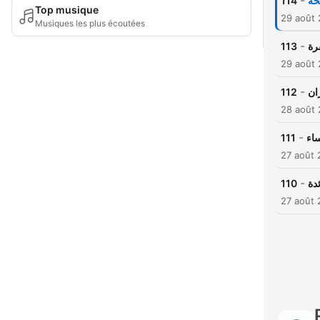
-
114
حة
Top musique
29 août 
Musiques les plus écoutées
-
113
رة
29 août 
-
112
ان
28 août 
-
111
اء
27 août 
-
110
دة
27 août 