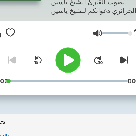
بصوت القارئ الشيخ ياسين
الجزائري دعواتكم للشيخ ياسين
الجزائري وناشر هذا القرآن
Volume
:00
00
es