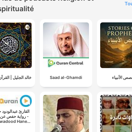
Tou
spiritualité
خالد الجليل | القرآ
Saad al-Ghamdi
ص الأنبياء
القارئ عبدالو -
رواية حفص عن -
wadood Haneef
wayat Hafs A'n
Assem