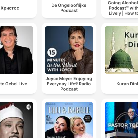
Going Alcohol
De Ongelooflijke
Христос
Podcast™ with
Podcast
Lively | How t
drinking alc
Joyce Meyer Enjoying
te Gebel Live
Everyday Life® Radio
Kuran Din
Podcast