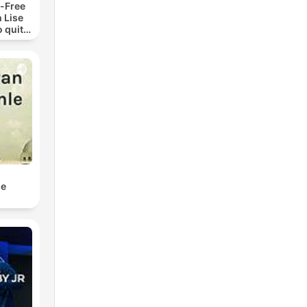
-Free
 Lise
o quit
ohol
le