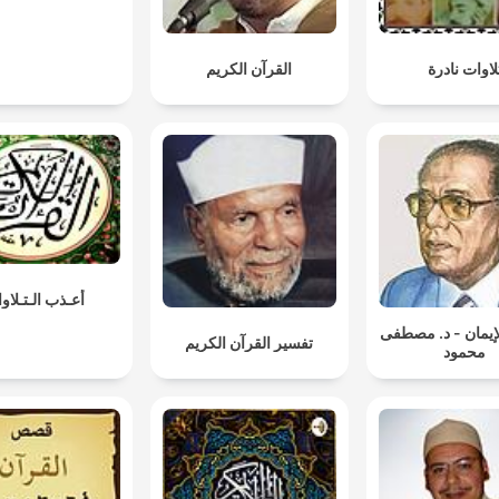
لاوات نادرة
القرآن الكريم
أعـذب الـتـلاو
لإيمان - د. مصطفى
تفسير القرآن الكريم
محمود