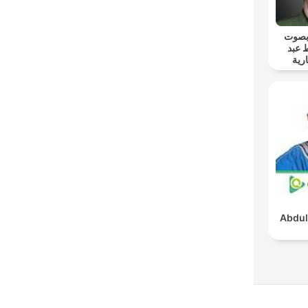
 بصوت
 عبد
رية
Abdul