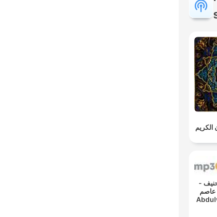
ن الكريم
دود حنيف
 عاصم
Abdul
- Re