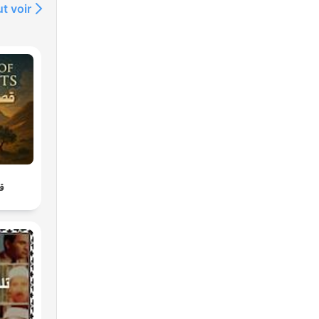
t voir
قص