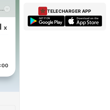
TELECHARGER APP
1
x
:00