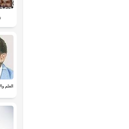
ت
العلم وا