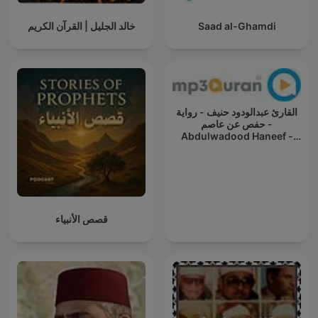
Saad al-Ghamdi
خالد الجليل | القرآن الكريم
القارئ عبدالودود حنيف - رواية
حفص عن عاصم -
Abdulwadood Haneef -
Rewayat Hafs A'n Assem
قصص الأنبياء