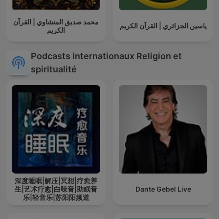
محمد صديق المنشاوي | القرآن
ياسين الجزائري | القرآن الكريم
الكريم
Podcasts internationaux Religion et
spiritualité
深度睡眠|解压|冥想|疗愈养
生|艺术疗愈|白噪音|助眠音
Dante Gebel Live
乐|轻音乐|苏阳阳频道