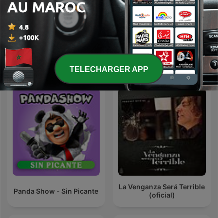
0%
ساعة لقلبك
Podcasts internationaux Comédie
TELECHARGER APP
La Venganza Será Terrible
Panda Show - Sin Picante
(oficial)