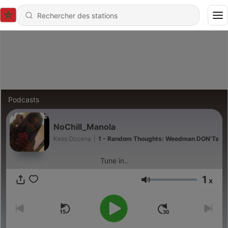
Podcasts
NoChill_Manola
Kess Occena
|
1 - Random Thoughts: Weedman DON’Ts
Tune in..
1
x
Volume