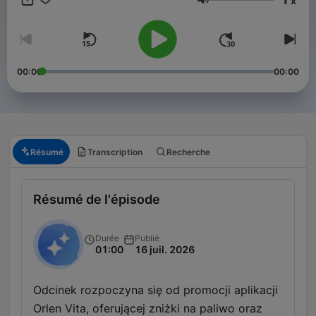
x
Volume
00:00
00:00
Résumé
Transcription
Recherche
Résumé de l'épisode
Durée
Publié
01:00
16 juil. 2026
Odcinek rozpoczyna się od promocji aplikacji
Orlen Vita, oferującej zniżki na paliwo oraz