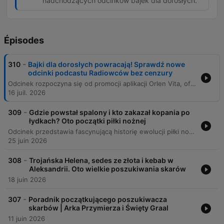
nadchodzących odcinków bajek dla dorosłych.
Épisodes
-
310
Bajki dla dorosłych powracają! Sprawdź nowe
odcinki podcastu Radiowców bez cenzury
Odcinek rozpoczyna się od promocji aplikacji Orlen Vita, oferującej zniżki na paliwo oraz produkty spożywcze podczas wakacyjnych weekendów. Następnie następuje zapowiedź nowego sezonu audycji „Bajki dla dorosłych” prowadzonej przez Przemysława Skowrona, Tomasza Olbratowskiego i Jacka Tonkowicza. Program, osadzony w klimacie Podkarpacia, prezentuje nowe, groteskowe i absurdalne wersje znanych opowieści, które będą dostępne na platformach RMF ON oraz w innych serwisach podcastowych.
16 juil. 2026
-
309
Gdzie powstał spalony i kto zakazał kopania po
łydkach? Oto początki piłki nożnej
Odcinek przedstawia fascynującą historię ewolucji piłki nożnej, od starożytnych gier chińskich, greckich i rzymskich, aż po angielski mob football. Autor opisuje proces ujednolicania przepisów w XIX wieku przez Ebenezera Cobbirly'ego oraz powstanie Football Association. Program przybliża również historię kluczowych przepisów, takich jak wymiary boiska, wprowadzenie rzutu karnego, ewolucję roli bramkarza oraz ustalenie liczby zawodników. Przedstawiono, jak dawne zasady, często wynikające z tradycji lub przypadku, przekształciły się w ustandaryzowany sport, który znamy dzisiaj.
25 juin 2026
-
308
Trojańska Helena, sedes ze złota i kebab w
Aleksandrii. Oto wielkie poszukiwania skarów
18 juin 2026
-
307
Poradnik początkującego poszukiwacza
skarbów | Arka Przymierza i Święty Graal
11 juin 2026