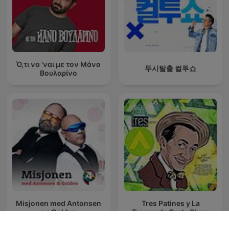
Ό,τι να 'ναι με τον Μάνο
두시탈출 컬투쇼
Βουλαρίνο
Misjonen med Antonsen
Tres Patines y La
og Golden
Tremenda Corte Show