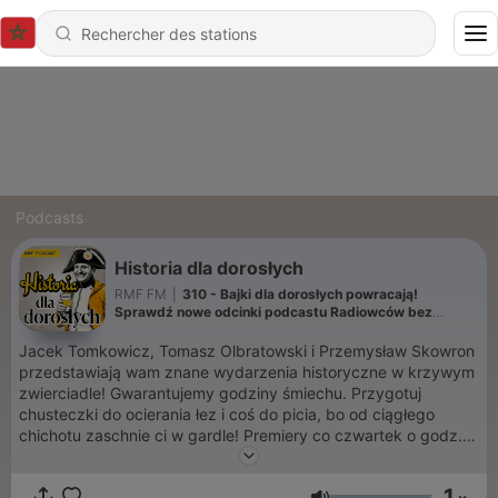
Podcasts
Historia dla dorosłych
RMF FM
|
310 - Bajki dla dorosłych powracają!
Sprawdź nowe odcinki podcastu Radiowców bez
cenzury
Jacek Tomkowicz, Tomasz Olbratowski i Przemysław Skowron
przedstawiają wam znane wydarzenia historyczne w krzywym
zwierciadle! Gwarantujemy godziny śmiechu. Przygotuj
chusteczki do ocierania łez i coś do picia, bo od ciągłego
chichotu zaschnie ci w gardle! Premiery co czwartek o godz.
9:00.
1