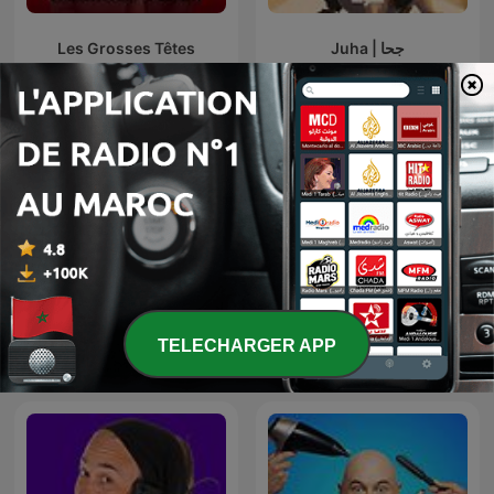
Les Grosses Têtes
Juha | جحا
L'œil de Philippe
TELECHARGER APP
Laurent Gerra
Caverivière