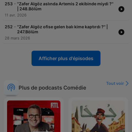
-
253
''Zafer Algöz aslında Artemis 2 ekibinde miydi ?''
| 248.Bölüm
11 avr. 2026
-
252
''Zafer Algöz ofise gelen balı kime kaptırdı ?'' |
247.Bölüm
28 mars 2026
Afficher plus d'épisodes
Tout voir
Plus de podcasts Comédie