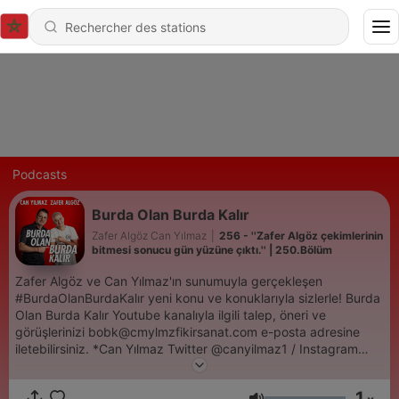
Podcasts
Burda Olan Burda Kalır
Zafer Algöz Can Yılmaz
|
256 - ''Zafer Algöz çekimlerinin
bitmesi sonucu gün yüzüne çıktı.'' | 250.Bölüm
Zafer Algöz ve Can Yılmaz'ın sunumuyla gerçekleşen
#BurdaOlanBurdaKalır yeni konu ve konuklarıyla sizlerle! Burda
Olan Burda Kalır Youtube kanalıyla ilgili talep, öneri ve
görüşlerinizi bobk@cmylmzfikirsanat.com e-posta adresine
iletebilirsiniz. *Can Yılmaz Twitter @canyilmaz1 / Instagram
@68canylmz Zafer Algöz Twitter @zaferalgoz / Instagram
@kendiismim
1