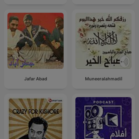
Jafar Abad
Muneeralahmadiا