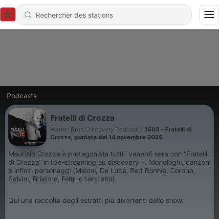
Podcasts
Fratelli di Crozza
Warner Bros. Discovery Podcast
|
1503 - Fratelli di
Crozza, puntata del 14 novembre 2025
Maurizio Crozza è protagonista tutti i venerdì sera con “Fratelli
di Crozza” in live-streaming su discovery +. Monologhi, canzoni
e infiniti personaggi (Meloni, De Luca, Red Ronnie, Corona,
Salvini, Briatore, Feltri e tanti altri).
Qui una raccolta degli estratti più divertenti dello show.