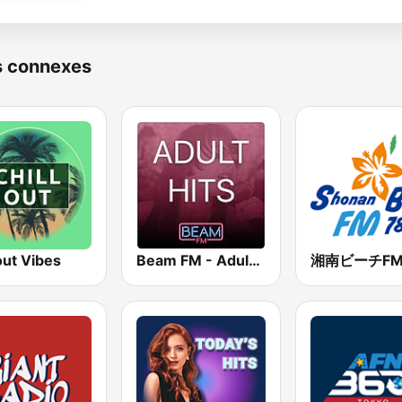
s connexes
out Vibes
Beam FM - Adult Hits