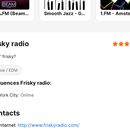
ビームFM (Beam FM) - Adult Hits
Smooth Jazz - Groov
sky radio
' frisky?
se / EDM
uences Frisky radio:
ork City:
Online
ntacts
internet
http://www.friskyradio.com/