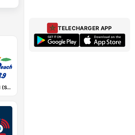
TELECHARGER APP
湘南ビーチFM (Shonan Beach FM)