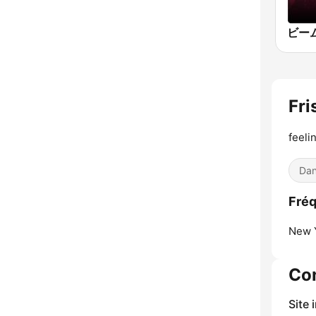
Fri
feelin
Dan
Fréq
New Y
Co
Site 