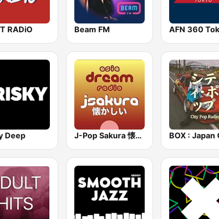
T RADiO
Beam FM
ky Deep
J-Pop Sakura 懐かしい