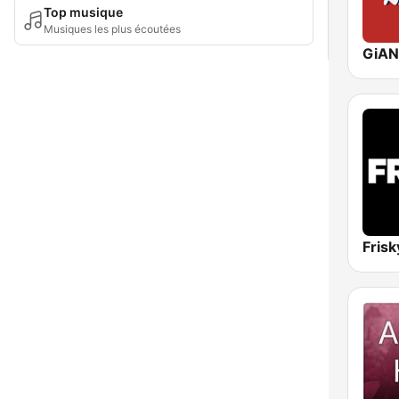
Top musique
Musiques les plus écoutées
GiAN
Fris