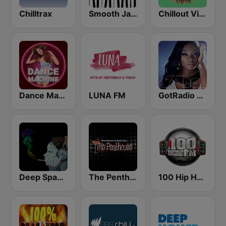
Chilltrax
Smooth Jazz - Groov
Chillout Vibes
Dance Machine
LUNA FM
GotRadio - Urban Lounge
Deep Space Chill
The Penthouse
100 Hip Hop and RNB FM