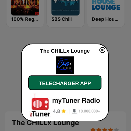
100% Reggaeton Radio
SBS Chill
Deep House Lounge
The CHILLx Lounge
TELECHARGER APP
The CHILLx Lounge