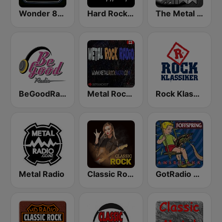
Wonder 80's
Hard Rock Heaven
The Metal MIXX
BeGoodRadio - 80s Metal
Metal Rock Radio
Rock Klassiker
Metal Radio
Classic Rock Station
GotRadio - 90's Alternative