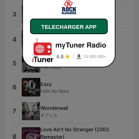
Pride (In the Name of Love)
3
[Remastered Single version]
U2
TELECHARGER APP
Another Hit and Run
4
Def Leppard
Jailbreak
5
Thin Lizzy
Easy
6
Faith No More
Wonderwall
7
オアシス
Love Ain't No Stranger (2003
8
Remaster)