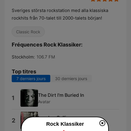
Sveriges största rockstation med alla klassiska
rockhits från 70-talet till 2000-talets början!
Classic Rock
Fréquences Rock Klassiker:
Stockholm:
106.7 FM
Top titres
7 derniers jours
30 derniers jours
The Dirt I'm Buried In
1
Avatar
London Calling
2
Rock Klassiker
The Clash