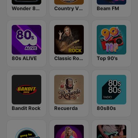
Wonder 80's
Country Vibes
Beam FM
80s ALIVE
Classic Rock Station
Top 90's
Bandit Rock
Recuerda
80s80s