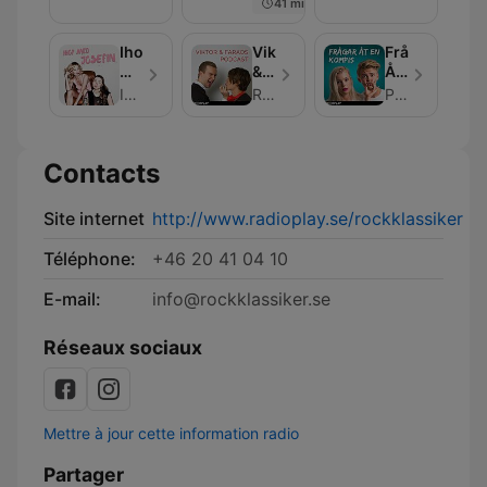
41 min
Ihop
Viktor
Frågar
Med
&
Åt
Josefin
Faraos
En
Ihop Med Josefin
RadioPlay
Podplay
Podcast
Kompis
Contacts
Site internet
http://www.radioplay.se/rockklassiker
Téléphone:
+46 20 41 04 10
E-mail:
info@rockklassiker.se
Réseaux sociaux
Mettre à jour cette information radio
Partager