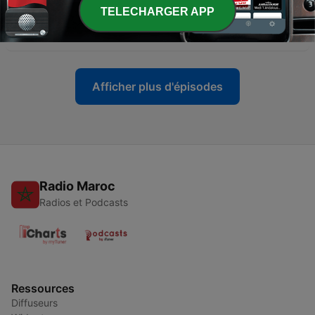
-
11
Straffe-Pogba, Bale-sirkus og stjerneskudd i
TELECHARGER APP
Frankrike
20 août 2019
Afficher plus d'épisodes
Radio Maroc
Radios et Podcasts
Ressources
Diffuseurs