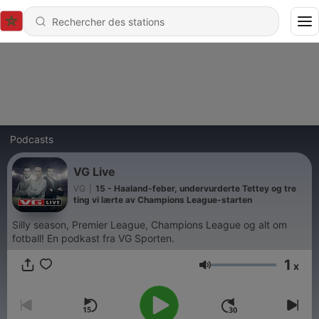
Podcasts
VG Live
VG
|
15 - Haaland-feber, undervurderte Tettey og tre
ting vi lærte av Champions League-starten
Silly season, Premier League, Champions League og alt om
fotball! En podkast fra VG Sporten.
1
x
Volume