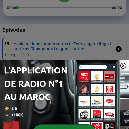
00:00
00:00
Épisodes
-
15
Haaland-feber, undervurderte Tettey og tre ting vi
lærte av Champions League-starten
19 sept. 2019
-
14
Solskjær-press, Verdens beste de Bruyne? og
kaos i Madrid
10 sept. 2019
-
13
Mener straffeeksempel er hårreisende, farvel
Bendnter, svenskeduellen og sjokkovergang
03 sept. 2019
-
12
Håland on fire, Va(r) søren driver de med i PL? og
hele Spanias Martin Ø
27 août 2019