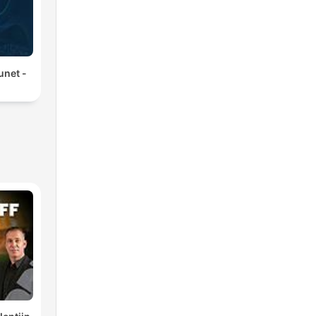
unet -