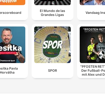
El Mundo de las
erscoreboard
Vandaag Ins
Grandes Ligas
"PFOSTEN RETT
sítka Pavla
SPOR
Der Fußball-P
Horvátha
mit Alex und 