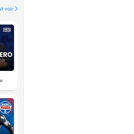
t voir
ro