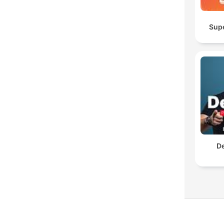
Sup
De