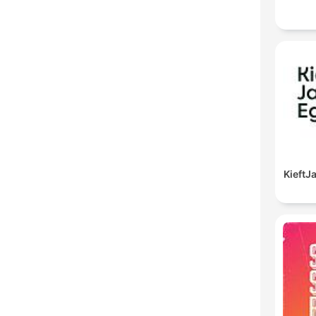
Kieft