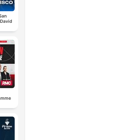
San
 David
lamme