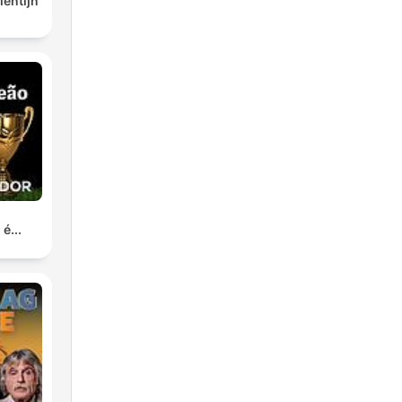
lentijn
é...