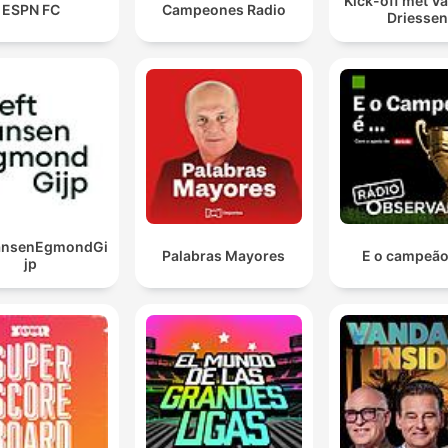
Kick-off met Va
ESPN FC
Campeones Radio
Driessen
JansenEgmondGi
Palabras Mayores
E o campeão 
jp