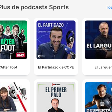
Plus de podcasts Sports
Tou
'After Foot
El Partidazo de COPE
El Largue