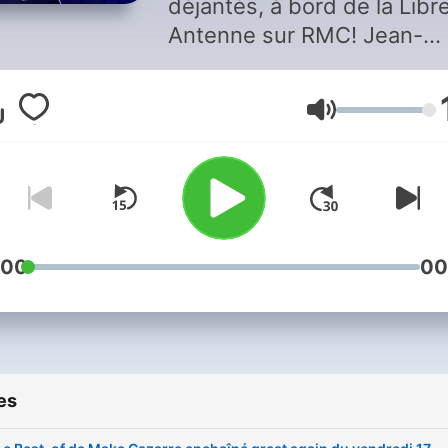
déjantés, à bord de la Libr
Antenne sur RMC! Jean-
Christophe Drouet et Julie
Cazarre prennent le relais.
Volume
Après les grands matchs,
quand la lumière reste all
pour les vrais passionnés,
place à la Libre Antenne : 
espace à part, entre passio
humour et dérision, débats
:00
00
enflammés, franc-parler et
second degré. Un rendez-
vous nocturne à la Cazarre
l'on parle foot bien sûr, ma
es
aussi mauvaise foi, vannes
imitations et grands mome