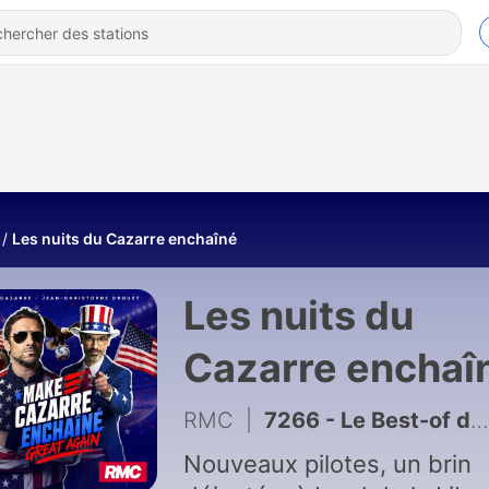
Les nuits du Cazarre enchaîné
Les nuits du
Cazarre enchaî
RMC
|
7266 - Le Best-of de Make Cazarre enchaîné great again du vendredi 17 juillet 2026 – Partie 1
Nouveaux pilotes, un brin