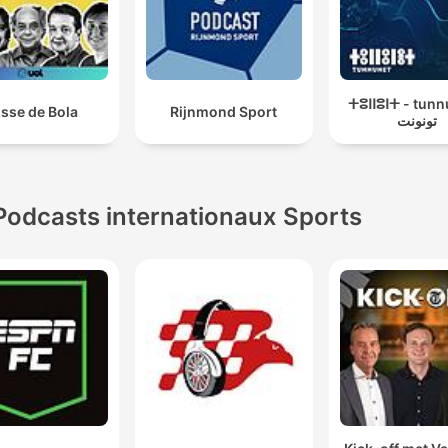
ⵜⵓⵏⵏⵓⵏⵜ - tunn
sse de Bola
Rijnmond Sport
تونونت
Podcasts internationaux Sports