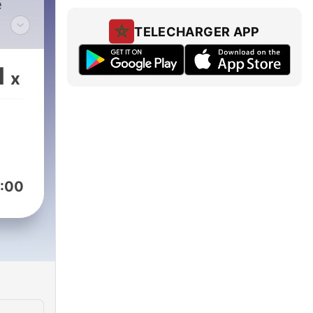
e
TELECHARGER APP
n
1
x
umée
un
n,
:00
, où
is
,
nts