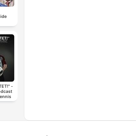
ide
ET!" -
odcast
Dennis