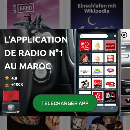
دورة الألمانية DEINE BAND مع
الفرقة الموسيقية
Einschlafen mit Wikipedia
ok.danke.tschüss | مقاطع
صوت | تعلم
TELECHARGER APP