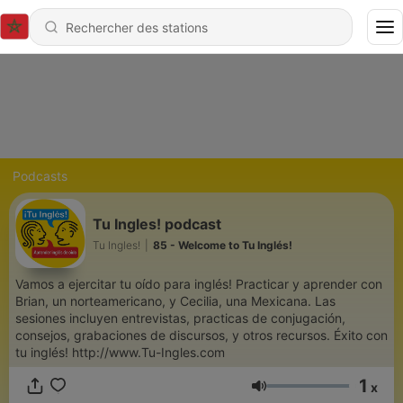
Podcasts
Tu Ingles! podcast
Tu Ingles!
|
85 - Welcome to Tu Inglés!
Vamos a ejercitar tu oído para inglés! Practicar y aprender con
Brian, un norteamericano, y Cecilia, una Mexicana. Las
sesiones incluyen entrevistas, practicas de conjugación,
consejos, grabaciones de discursos, y otros recursos. Éxito con
tu inglés! http://www.Tu-Ingles.com
1
x
Volume