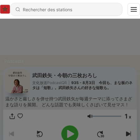
Podcasts
武田鉄矢・今朝の三枚おろし
文化放送PodcastQR
|
935 - 8月3日 今回も、まな板のネ
タは「短歌」。武田鉄矢さんの好きな短歌も。
温かさと厳しさを併せ持つ武田鉄矢が毎週テーマに添ってさまざ
まな語りを展開。 どんな話題でも美味しくさばいて見せマス！
1
x
Volume