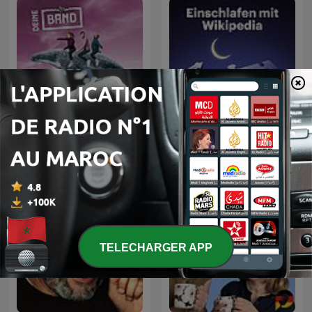
دورة الألمانية DEINE BAND مع
الفرقة الموسيقية
Einschlafen mit Wikipedia
ok.danke.tschüss | مقاطع
صوت | تعلم
TELECHARGER APP