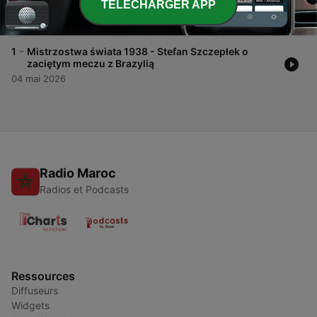
TELECHARGER APP
o klątwie rzuconej na piłkarską Polskę
18 mai 2026
-
1
Mistrzostwa świata 1938 - Stefan Szczepłek o
zaciętym meczu z Brazylią
04 mai 2026
Radio Maroc
Radios et Podcasts
Ressources
Diffuseurs
Widgets