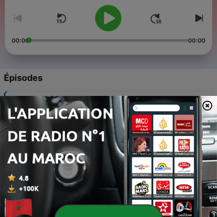
00:00
00:00
Épisodes
-
6
Mistrzostwa świata 1974 i 1978 - Dariusz
Szpakowski o słynnym meczu na wodzie
11 mai 2026
-
5
Mistrzostwa świata 2018 i 2022 - Michał
Kołodziejczyk o Mundialu w Rosji i Katarze
01 juin 2026
-
4
Mistrzostwa świata 2002 i 2006 - Engel i Żewłakow
o przyczynach porażek
25 mai 2026
-
3
Mistrzostwa świata 1982 i 1986 - Zbigniew Boniek