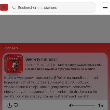
Podcasts
Sekrety mundiali
Polskie Radio S.A.
|
6 - Mistrzostwa świata 1974 i 1978 -
Dariusz Szpakowski o słynnym meczu na wodzie
Historia występów reprezentacji Polski na mundialach - od
legendarnych chwil, przez sukcesy z lat 70. i 80., po
współczesne turnieje. Analizujemy mecze, bohaterów i
niewykorzystane szanse. Jak zmieniała się drużyna na tle
świata i co dziś znaczy gra na mistrzostwach świata?
1
x
Volume