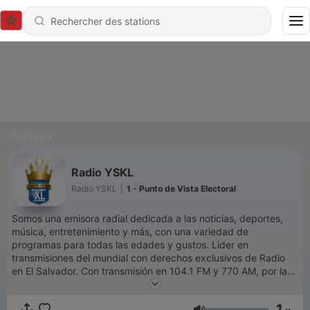
Podcasts
Radio YSKL
Radio YSKL
|
1 - Punto de Vista Electoral
Somos una emisora radial dedicada a las noticias, deportes,
música, entretenimiento y más, con una variedad de
programas para todas las edades y gustos. Lider en
transmisiones del mundial con derechos exclusivos de Radio
en El Salvador. Con transmisión en 104.1 FM y 770 AM, por la
web www.radioyskl.com
1