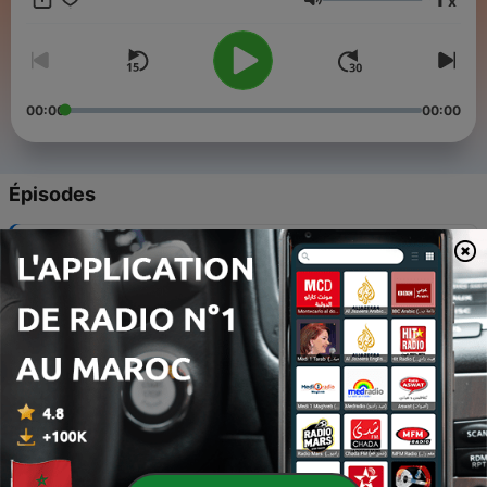
x
www.instagram.com/pumucklknueller/
Volume
https://twitter.com/PKnuller info@pumuckl-knueller.de
00:00
00:00
Épisodes
-
8
07 Der Geist des Wassers
13 avr. 2021
-
7
06 Pumuckl macht Ferien
15 mars 2021
-
6
05 Die abergläubische Putzfrau
25 févr. 2021
-
5
04 Das Schloßgespenst
28 janv. 2021