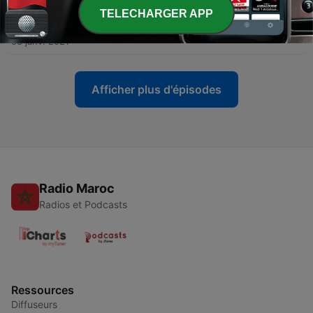
TELECHARGER APP
-
4
03 Das neue Badezimmer
08 janv. 2021
Afficher plus d'épisodes
Radio Maroc
Radios et Podcasts
Ressources
Diffuseurs