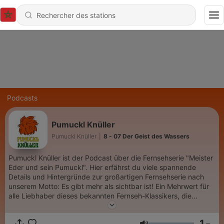
Podcasts
Pumuckl Knüller
Pumuckl Knüller
|
8 - 07 Der Geist des Wassers
Pumuckl Knüller ist der Podcast über die Fernsehserie "Meister
Eder und sein Pumuckl". Hier erfährst du viele spannende
Details und Hintergründe zur großartigen Fernsehserie nach
unserem Motto: Es gibt mehr als sichtbar ist! Ein Mehrwert für
alle Liebhaber dieses bekannten Fernseh-Klassikers, die
einfach mehr über Pumuckl wissen wollen.
www.facebook.com/Pumuckl-Knüller
1