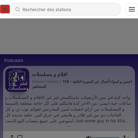
Podcasts
افلام و مسلسلات
Hussein Hakem
|
118 - احسن و اسواء أعمال عن السيرة الذاتية
للمشاهير
واحد كدة في سن الأربعينات مابيتكلمش غير عن الافلام و المسلسلات و
ساعات حبة انيمي، من الاخر كدة هانتكلم على كل حاجة متعلقة بالسينما
و المسلسلات من ازاي اتعملت لمين المخرجين لقوائم توب تن و كل
الحاجات دي من غير فلاتر و هايبقى في حرق كتير. حلقة جديدة كل
اسبوعين على جميع منصات البودكاست.Just some guy in his 40s
with nothing to talk about except Movies, Series and some
Anime. We're going to discuss anything and everything related
1