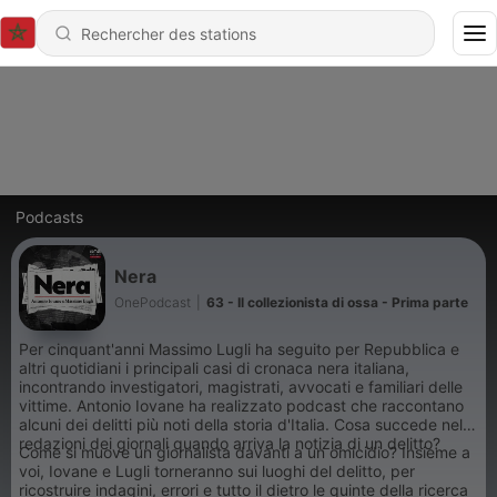
Podcasts
Nera
OnePodcast
|
63 - Il collezionista di ossa - Prima parte
Per cinquant'anni Massimo Lugli ha seguito per Repubblica e
altri quotidiani i principali casi di cronaca nera italiana,
incontrando investigatori, magistrati, avvocati e familiari delle
vittime. Antonio Iovane ha realizzato podcast che raccontano
alcuni dei delitti più noti della storia d'Italia. Cosa succede nelle
redazioni dei giornali quando arriva la notizia di un delitto?
Come si muove un giornalista davanti a un omicidio? Insieme a
voi, Iovane e Lugli torneranno sui luoghi del delitto, per
ricostruire indagini, errori e tutto il dietro le quinte della ricerca