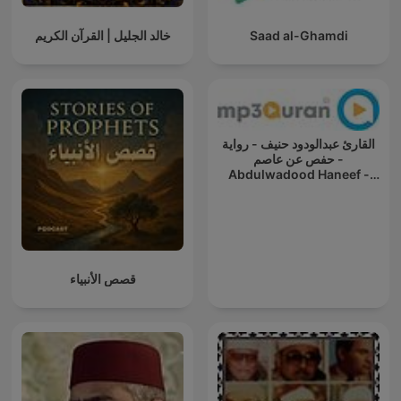
خالد الجليل | القرآن الكريم
Saad al-Ghamdi
القارئ عبدالودود حنيف - رواية
حفص عن عاصم -
Abdulwadood Haneef -
Rewayat Hafs A'n Assem
قصص الأنبياء