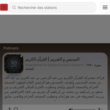
Podcasts
السديس و الشريم | القرآن الكريم
Abderahman Al-Sudais & Saud Al-Shuraim
|
114 - سورة
الفاتحة
قراءة مشتركة للقرآن الكريم بين عبد الرحمن بن عبد العزيز بن عبد الله
بن محمد السديس ويُعرَف بالسديس هو الرئيس العام لشؤون المسجد
الحرام والمسجد النبوي وإمام وخطيب بالحرم المكي الشريف و بين
سعود بن إبراهيم بن محمد بن إبراهيم آل شريم من فخذ الحراقيص من
بني زيد المعروفة في نجد هو إمام وخطيب المسجد الحرام وقاضي سابق
بالمحكمة الكبرى بمكة المكرمة
1