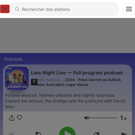
Podcasts
Late Night Live — Full program podcast
ABC Australia
|
2634 - Peter Garrett on AUKUS,
plus Australia's sugar slaves
Incisive analysis, fearless debates and nightly surprises.
Explore the serious, the strange and the profound with David
Marr.
1
x
Volume