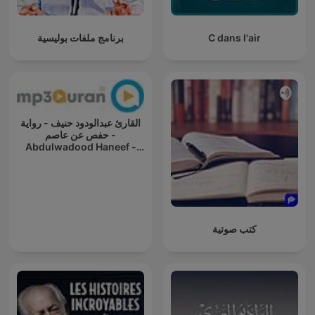
برنامج ملفات بوليسية
C dans l'air
القارئ عبدالودود حنيف - رواية
حفص عن عاصم -
Abdulwadood Haneef -
Rewayat Hafs A'n Assem
كتب صوتية