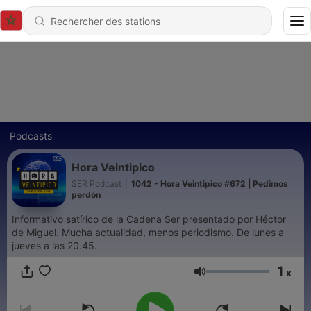
Podcasts
Hora Veintipico
SER Podcast
|
1042 - Hora Veintipico #672 | Pedimos
perdón
Informativo satírico de la Cadena Ser presentado por Héctor
de Miguel. Mucha actualidad, menos periodismo. De lunes a
jueves a las 20.45.
1
x
Volume