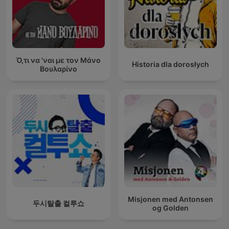
Ό,τι να 'ναι με τον Μάνο
Historia dla dorosłych
Βουλαρίνο
Misjonen med Antonsen
두시탈출 컬투쇼
og Golden