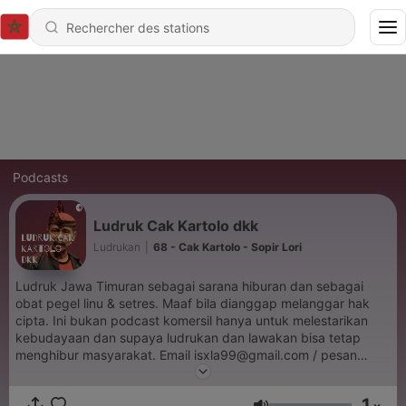
Podcasts
Ludruk Cak Kartolo dkk
Ludrukan
|
68 - Cak Kartolo - Sopir Lori
Ludruk Jawa Timuran sebagai sarana hiburan dan sebagai
obat pegel linu & setres. Maaf bila dianggap melanggar hak
cipta. Ini bukan podcast komersil hanya untuk melestarikan
kebudayaan dan supaya ludrukan dan lawakan bisa tetap
menghibur masyarakat. Email isxla99@gmail.com / pesan
suara di https://anchor.fm/ludruk/message Selamat menikmati
1