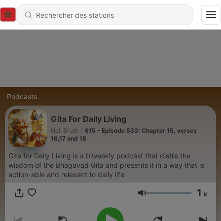
Podcasts
Gita For Daily Living
Neil Bhatt
|
615 - Episode 533: Chapter 15, verses
16,17 and 18
Gita for Daily Living is a biweekly podcast that distils the
wisdom of the Bhagavad Gita and presents it in a way that is
action-able and relevant to daily life
1
x
Volume