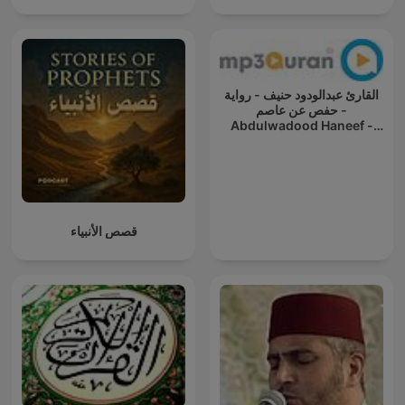
القارئ عبدالودود حنيف - رواية
حفص عن عاصم -
Abdulwadood Haneef -
Rewayat Hafs A'n Assem
قصص الأنبياء