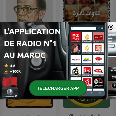
العلم والإيمان - د. مصطفى
تلاوات نادرة
محمود
TELECHARGER APP
ياسين الجزائري | القرآن الكريم
قصص القرآن