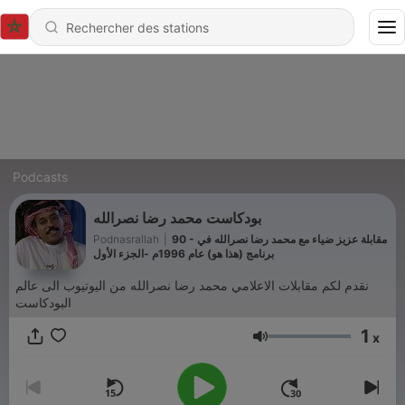
Podcasts
بودكاست محمد رضا نصرالله
90 - مقابلة عزيز ضياء مع محمد رضا نصرالله في
|
Podnasrallah
برنامج (هذا هو) عام 1996م -الجزء الأول
نقدم لكم مقابلات الاعلامي محمد رضا نصرالله من اليوتيوب الى عالم
البودكاست
1
x
Volume