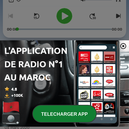
x
Volume
00:00
00:00
Épisodes
-
4
In Touch Episodio 4 - "Superstition"
25 mars 2020
-
3
In Touch Episodio 3 - "Technology"
18 mars 2020
-
2
In Touch Episodio 2 - "Travel"
11 mars 2020
TELECHARGER APP
-
1
In Touch Episodio 1 - "Learning"
04 mars 2020