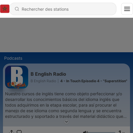
Podcasts
B English Radio
B English Radio
|
4 - In Touch Episodio 4 - "Superstition"
Nuestro cursos de inglés tiene como objeto perfeccionar y/o
desarrollar los conocimientos básicos del idioma inglés que
todos adquirimos en la etapa escolar, para así procurar el
manejo de ese idioma como segunda lengua y se encuentra
estructurado y soportado a través del material didáctico que
utiliza el usuario, mediante el cual se desarrolla las 4
competencias del idioma: Hablar, Leer, Escribir y Escuchar.
1